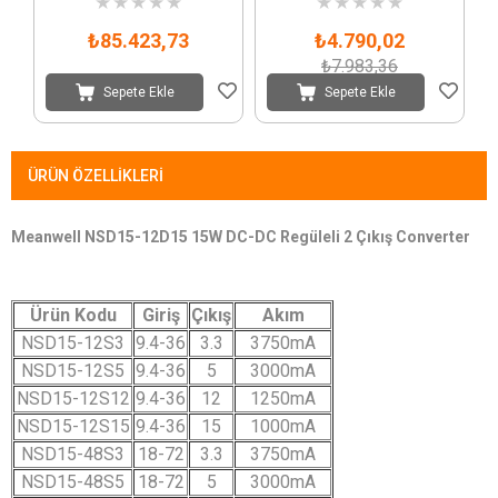
★
★
★
★
★
★
★
★
★
★
₺85.423,73
₺4.790,02
₺7.983,36
Sepete Ekle
Sepete Ekle
ÜRÜN ÖZELLIKLERI
Meanwell NSD15-12D15 15W DC-DC Regüleli 2 Çıkış Converter
Ürün Kodu
Giriş
Çıkış
Akım
NSD15-12S3
9.4-36
3.3
3750mA
NSD15-12S5
9.4-36
5
3000mA
NSD15-12S12
9.4-36
12
1250mA
NSD15-12S15
9.4-36
15
1000mA
NSD15-48S3
18-72
3.3
3750mA
NSD15-48S5
18-72
5
3000mA