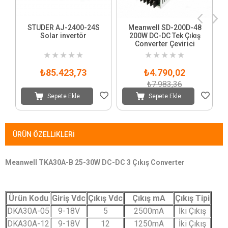
STUDER AJ-2400-24S
Meanwell SD-200D-48
Solar invertör
200W DC-DC Tek Çıkış
Converter Çevirici
★
★
★
★
★
★
★
★
★
★
₺85.423,73
₺4.790,02
₺7.983,36
Sepete Ekle
Sepete Ekle
ÜRÜN ÖZELLIKLERI
Meanwell TKA30A-B 25-30W DC-DC 3 Çıkış Converter
Ürün Kodu
Giriş Vdc
Çıkış Vdc
Çıkış mA
Çıkış Tipi
DKA30A-05
9-18V
5
2500mA
İki Çıkış
DKA30A-12
9-18V
12
1250mA
İki Çıkış