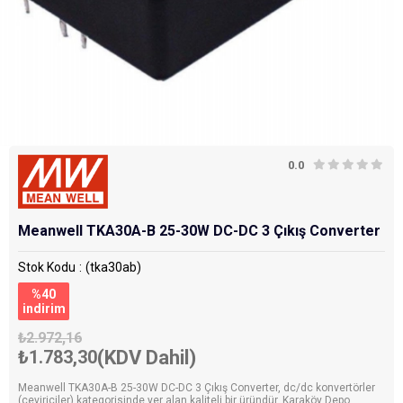
0.0
Meanwell TKA30A-B 25-30W DC-DC 3 Çıkış Converter
Stok Kodu
(tka30ab)
%
40
i̇ndirim
₺2.972,16
₺1.783,30
(KDV Dahil)
Meanwell TKA30A-B 25-30W DC-DC 3 Çıkış Converter, dc/dc konvertörler
(çeviriciler) kategorisinde yer alan kaliteli bir üründür. Karaköy Depo