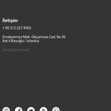
İletişim
+ 90 212 237 4950
Emekyemez Mah. Okçumusa Cad. No.36
Kat.4 Beyoğlu / Istanbul
[email protected]