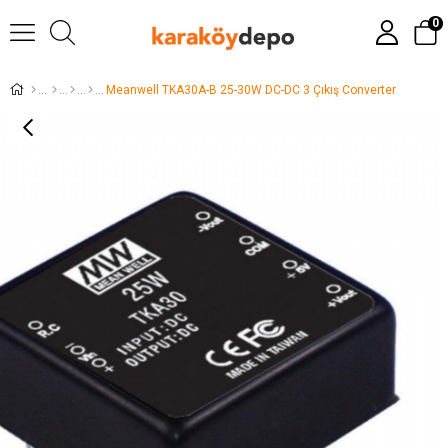
0
Meanwell TKA30A-B 25-30W DC-DC 3 Çıkış Converter