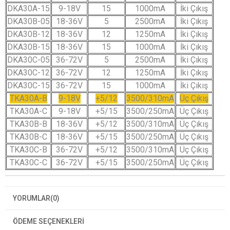
DKA30A-15
9-18V
15
1000mA
İki Çıkış
DKA30B-05
18-36V
5
2500mA
İki Çıkış
DKA30B-12
18-36V
12
1250mA
İki Çıkış
DKA30B-15
18-36V
15
1000mA
İki Çıkış
DKA30C-05
36-72V
5
2500mA
İki Çıkış
DKA30C-12
36-72V
12
1250mA
İki Çıkış
DKA30C-15
36-72V
15
1000mA
İki Çıkış
TKA30A-B
9-18V
+5/12
3500/310mA
Üç Çıkış
TKA30A-C
9-18V
+5/15
3500/250mA
Üç Çıkış
TKA30B-B
18-36V
+5/12
3500/310mA
Üç Çıkış
TKA30B-C
18-36V
+5/15
3500/250mA
Üç Çıkış
TKA30C-B
36-72V
+5/12
3500/310mA
Üç Çıkış
TKA30C-C
36-72V
+5/15
3500/250mA
Üç Çıkış
YORUMLAR
(0)
ÖDEME SEÇENEKLERI