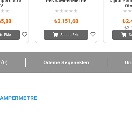
mpermetre
PENSAMPERMETRE
Dijital P
0V
Oto
★
★
★
★
★
★
★
★
★
65,88
₺3.151,68
₺2.
₺3.
te Ekle
Sepete Ekle
S
r
(0)
Ödeme Seçenekleri
Ürü
ENSAMPERMETRE