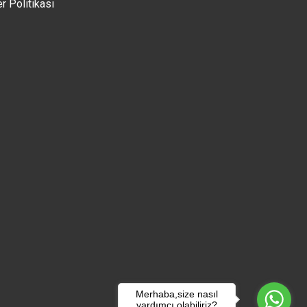
er Politikası
Merhaba,size nasıl
yardımcı olabiliriz?