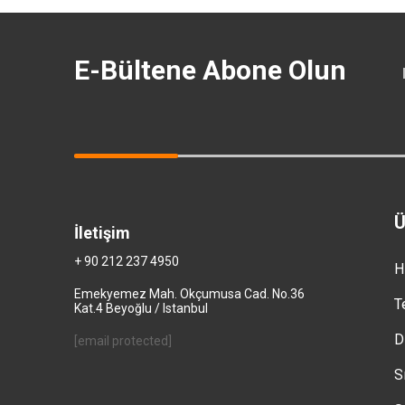
E-Bültene Abone Olun
Ü
İletişim
+ 90 212 237 4950
H
Emekyemez Mah. Okçumusa Cad. No.36
T
Kat.4 Beyoğlu / Istanbul
D
[email protected]
S