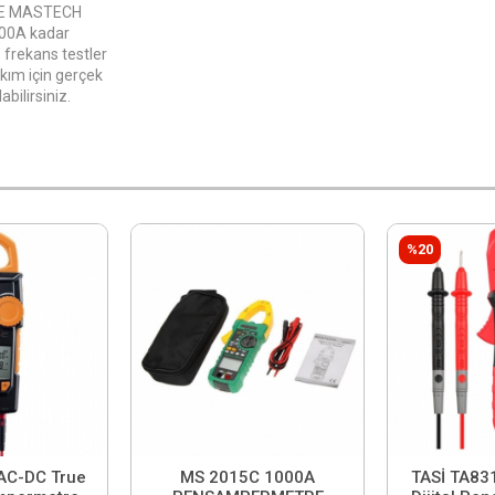
RE MASTECH
000A kadar
 frekans testler
akım için gerçek
bilirsiniz.
%20
AC-DC True
MS 2015C 1000A
TASİ TA83