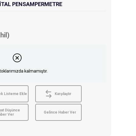
İJİTAL PENSAMPERMETRE
hil)
toklarımızda kalmamıştır.
ek Listeme Ekle
Karşılaştır
yat Düşünce
Gelince Haber Ver
aber Ver