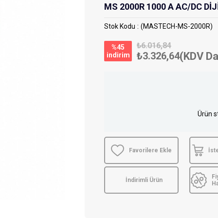
MS 2000R 1000 A AC/DC D
Stok Kodu
(MASTECH-MS-2000R)
₺6.016,84
%
45
₺3.326,64
(KDV Da
i̇ndirim
Ürün s
Favorilere Ekle
İst
Fi
İndirimli Ürün
H