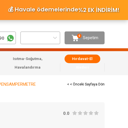
💰 Havale ödemelerinde
%2 EK İNDİRİM
!
0
Sepetim
90
Isıtma-Soğutma,
Hırdavat-El
Havalandırma
Aletleri
L PENSAMPERMETRE
< < Önceki Sayfaya Dön
0.0