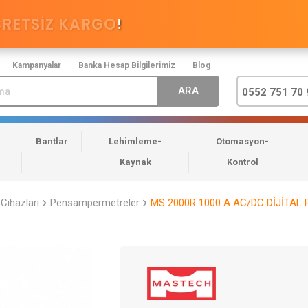
CRETSİZ KARGO
!
Kampanyalar
Banka Hesap Bilgilerimiz
Blog
0552 751 70 
Bantlar
Lehimleme-
Otomasyon-
Kaynak
Kontrol
Cihazları
Pensampermetreler
MS 2000R 1000 A AC/DC DİJİTA