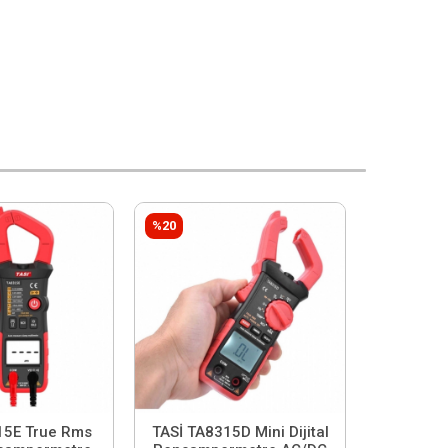
%20
15E True Rms
TASİ TA8315D Mini Dijital