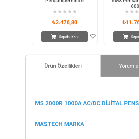
Pensampermetre
RMS Pensa
60
★
★
★
★
★
★
★
★
₺2.476,80
₺11.7
Sepete Ekle
Sepe
Ürün Özellikleri
Yorumla
MS 2000R 1000A AC/DC DİJİTAL P
MASTECH MARKA