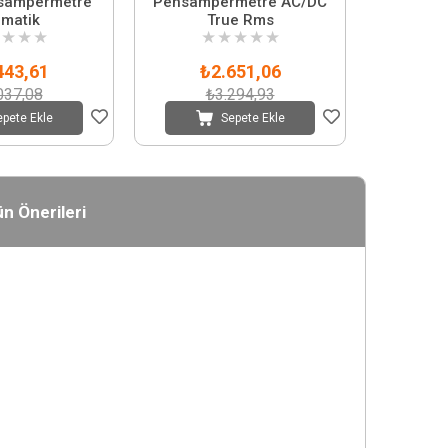
ensampermetre
Pensampermetre AC/DC
matik
True Rms
★
★
★
★
★
★
★
★
443,61
₺2.651,06
037,08
₺3.294,93
epete Ekle
Sepete Ekle
n Önerileri