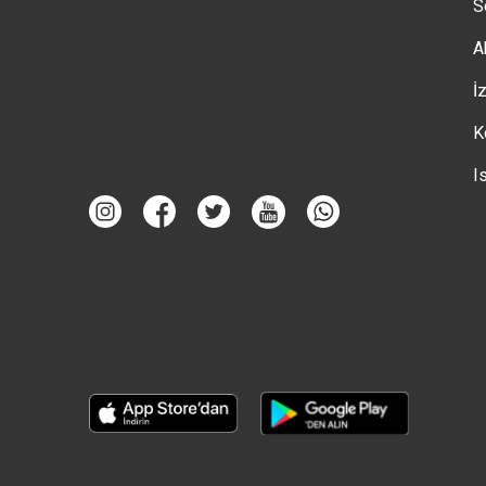
S
A
İ
K
I