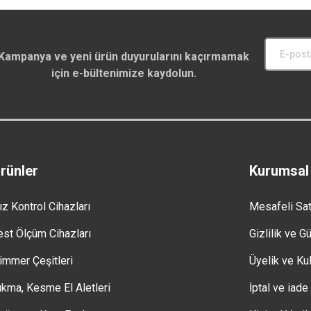
Kampanya ve yeni ürün duyurularını kaçırmamak
için e-bültenimize kaydolun.
rünler
Kurumsal
ız Kontrol Cihazları
Mesafeli Sa
est Ölçüm Cihazları
Gizlilik ve G
immer Çeşitleri
Üyelik ve Kul
ıkma, Kesme El Aletleri
İptal ve iade