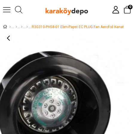
0
R3G310-PH58-01 Ebm-Papst EC PLUG Fan Aerofoil Kanat