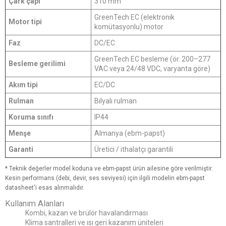
Çark çapı
310 mm
GreenTech EC (elektronik
Motor tipi
komütasyonlu) motor
Faz
DC/EC
GreenTech EC besleme (ör. 200–277
Besleme gerilimi
VAC veya 24/48 VDC, varyanta göre)
Akım tipi
EC/DC
Rulman
Bilyalı rulman
Koruma sınıfı
IP44
Menşe
Almanya (ebm-papst)
Garanti
Üretici / ithalatçı garantili
* Teknik değerler model koduna ve ebm-papst ürün ailesine göre verilmiştir.
Kesin performans (debi, devir, ses seviyesi) için ilgili modelin ebm-papst
datasheet'i esas alınmalıdır.
Kullanım Alanları
Kombi, kazan ve brülör havalandırması
Klima santralleri ve ısı geri kazanım üniteleri