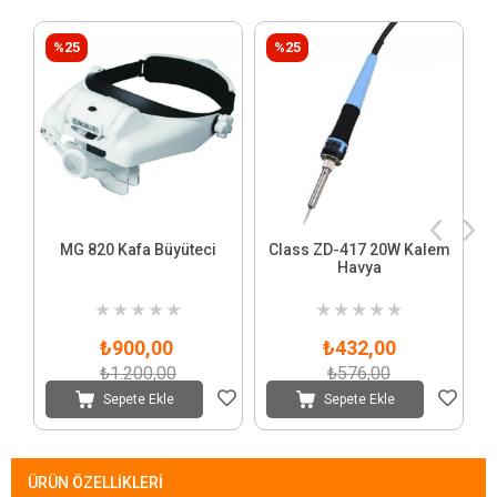
%25
%25
MG 820 Kafa Büyüteci
Class ZD-417 20W Kalem
Havya
★
★
★
★
★
★
★
★
★
★
₺900,00
₺432,00
₺1.200,00
₺576,00
Sepete Ekle
Sepete Ekle
ÜRÜN ÖZELLIKLERI