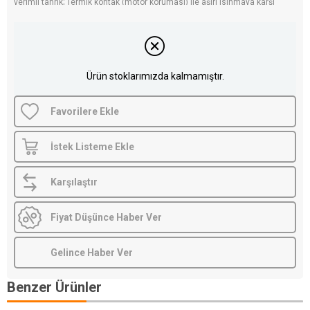
verimli tahrik; Termik kontak (motor koruması) ile aşırı ısınmaya karşı
güvenlik. Orijinal ebm-papst ürünü, Karaköy Depo güvencesiyle.
Ürün stoklarımızda kalmamıştır.
Favorilere Ekle
İstek Listeme Ekle
Karşılaştır
Fiyat Düşünce Haber Ver
Gelince Haber Ver
Benzer Ürünler