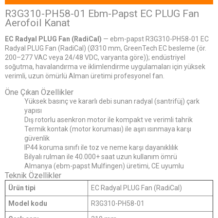
R3G310-PH58-01 Ebm-Papst EC PLUG Fan
Aerofoil Kanat
EC Radyal PLUG Fan (RadiCal)
— ebm-papst R3G310-PH58-01 EC
Radyal PLUG Fan (RadiCal) (Ø310 mm, GreenTech EC besleme (ör.
200–277 VAC veya 24/48 VDC, varyanta göre)); endüstriyel
soğutma, havalandırma ve iklimlendirme uygulamaları için yüksek
verimli, uzun ömürlü Alman üretimi profesyonel fan.
Öne Çıkan Özellikler
Yüksek basınç ve kararlı debi sunan radyal (santrifüj) çark
yapısı
Dış rotorlu asenkron motor ile kompakt ve verimli tahrik
Termik kontak (motor koruması) ile aşırı ısınmaya karşı
güvenlik
IP44 koruma sınıfı ile toz ve neme karşı dayanıklılık
Bilyalı rulman ile 40.000+ saat uzun kullanım ömrü
Almanya (ebm-papst Mulfingen) üretimi, CE uyumlu
Teknik Özellikler
Ürün tipi
EC Radyal PLUG Fan (RadiCal)
Model kodu
R3G310-PH58-01