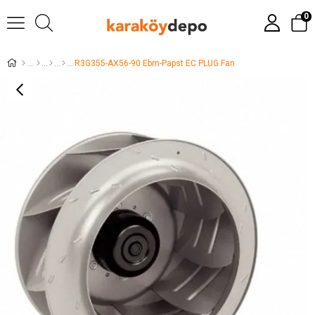
0
R3G355-AX56-90 Ebm-Papst EC PLUG Fan