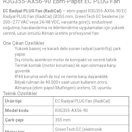
R3G355-AX56-90 Ebm-Papst EC PLUG Fan
EC Radyal PLUG Fan (RadiCal)
— ebm-papst R3G355-AX56-90 EC
Radyal PLUG Fan (RadiCal) (Ø355 mm, GreenTech EC besleme (ör.
200–277 VAC veya 24/48 VDC, varyanta göre)); endüstriyel
soğutma, havalandırma ve iklimlendirme uygulamaları için yüksek
verimli, uzun ömürlü Alman üretimi profesyonel fan.
Öne Çıkan Özellikler
Yüksek basınç ve kararlı debi sunan radyal (santrifüj) çark
yapısı
Dış rotorlu asenkron motor ile kompakt ve verimli tahrik
Termik kontak (motor koruması) ile aşırı ısınmaya karşı
güvenlik
IP44 koruma sınıfı ile toz ve neme karşı dayanıklılık
Bilyalı rulman ile 40.000+ saat uzun kullanım ömrü
Almanya (ebm-papst Mulfingen) üretimi, CE uyumlu
Teknik Özellikler
Ürün tipi
EC Radyal PLUG Fan (RadiCal)
Model kodu
R3G355-AX56-90
Çark çapı
355 mm
GreenTech EC (elektronik