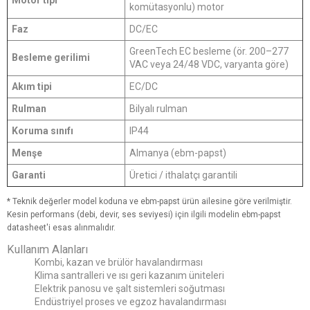
Motor tipi
komütasyonlu) motor
Faz
DC/EC
GreenTech EC besleme (ör. 200–277
Besleme gerilimi
VAC veya 24/48 VDC, varyanta göre)
Akım tipi
EC/DC
Rulman
Bilyalı rulman
Koruma sınıfı
IP44
Menşe
Almanya (ebm-papst)
Garanti
Üretici / ithalatçı garantili
* Teknik değerler model koduna ve ebm-papst ürün ailesine göre verilmiştir.
Kesin performans (debi, devir, ses seviyesi) için ilgili modelin ebm-papst
datasheet'i esas alınmalıdır.
Kullanım Alanları
Kombi, kazan ve brülör havalandırması
Klima santralleri ve ısı geri kazanım üniteleri
Elektrik panosu ve şalt sistemleri soğutması
Endüstriyel proses ve egzoz havalandırması