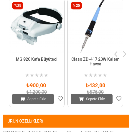
%25
%25
MG 820 Kafa Büyüteci
Class ZD-417 20W Kalem
Havya
★
★
★
★
★
★
★
★
★
★
₺900,00
₺432,00
₺1.200,00
₺576,00
Sepete Ekle
Sepete Ekle
ÜRÜN ÖZELLIKLERI