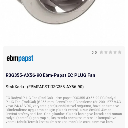
0.0
R3G355-AX56-90 Ebm-Papst EC PLUG Fan
Stok Kodu
(EBMPAPST-R3G355-AX56-90)
EC Radyal PLUG Fan (RadiCal) | ebm-papst R3G355-AX56-90 EC Radyal
PLUG Fan (RadiCal) (Ø355 mm, GreenTech EC besleme (ör. 200–277 VAC
veya 24/48 VDC, varyanta göre)); endüstriyel soğutma, havalandırma ve
iklimlendirme uygulamaları için yüksek verimli, uzun ömürlü Alman
üretimi profesyonel fan. Öne çıkanlar: Yüksek basınç ve kararlı debi sunan
radyal (santrifüj) çark yapısı; Dış rotorlu asenkron motor ile kompakt ve
verimli tahrik; Termik kontak (motor koruması) ile aşırı ısınmaya karşı
güvenlik. Orijinal ebm-papst ürünü, Karaköy Depo güvencesiyle.