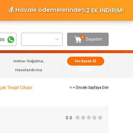
💰 Havale ödemelerinde
%2 EK İNDİRİM
!
0
Sepetim
90
Isıtma-Soğutma,
Hırdavat-El
Havalandırma
Aletleri
ak Tespit Cihazı
< < Önceki Sayfaya Dön
0.0