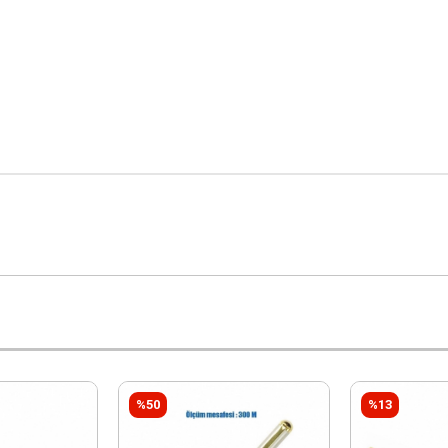
%50
%13