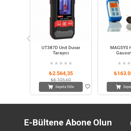
UT387D Unit Duvar
MAGSYS 
Tarayıcı
Gauss
★
★
★
★
★
★
★
★
₺2.564,35
₺163.0
₺6.105,60
Sepete Ekle
Sepe
E-Bültene Abone Olun