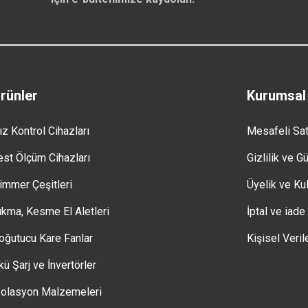
rünler
Kurumsal
ız Kontrol Cihazları
Mesafeli Sa
est Ölçüm Cihazları
Gizlilik ve G
immer Çeşitleri
Üyelik ve Kul
ıkma, Kesme El Aletleri
İptal ve iade
oğutucu Kare Fanlar
Kişisel Veril
kü Şarj ve İnvertörler
zolasyon Malzemeleri