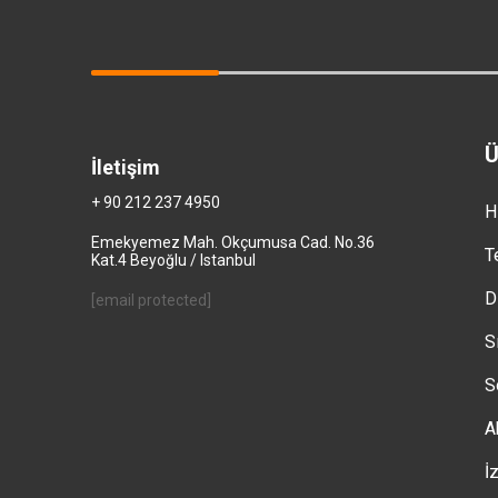
Ü
İletişim
+ 90 212 237 4950
H
Emekyemez Mah. Okçumusa Cad. No.36
T
Kat.4 Beyoğlu / Istanbul
D
[email protected]
S
S
A
İ