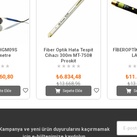
HGM09S
Fiber Optik Hata Tespit
FİBEROPTİ
metre
Cihazı 300m MT-7508
LA
Proskit
★
★
★
★
★
★
★
★
★
60,80
₺6.834,48
₺11.
₺13.668,96
₺13
te Ekle
Sepete Ekle
S
Kampanya ve yeni ürün duyurularını kaçırmamak
için e-bültenimize kaydolun.