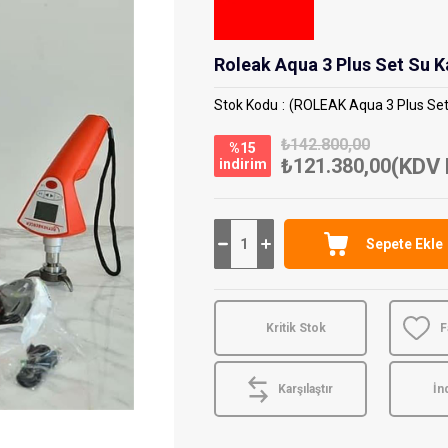
Roleak Aqua 3 Plus Set Su K
Stok Kodu
(ROLEAK Aqua 3 Plus Se
₺142.800,00
%
15
₺121.380,00
(KDV 
i̇ndirim
Kritik Stok
F
Karşılaştır
İn