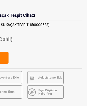
açak Tespit Cihazı
t SU KAÇAK TESPİT 1500003533)
Dahil)
avorilere Ekle
İstek Listeme Ekle
Fiyat Düşünce
dirimli Ürün
Haber Ver