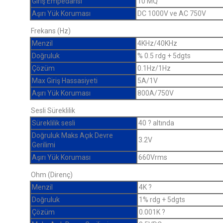
Giriş Empedansı
10 MQ
Aşırı Yük Koruması
DC 1000V ve AC 750V
Frekans (Hz)
Menzil
4KHz/40KHz
Doğruluk
% 0.5 rdg + 5dgts
Çözüm
0.1Hz/1Hz
Max Giriş Hassasiyeti
5A/1V
Aşırı Yük Koruması
800A/750V
Sesli Süreklilik
Süreklilik sesli
40 ? altında
Doğruluk Maks Açık Devre
3.2V
Gerilimi
Aşırı Yük Koruması
660Vrms
Ohm (Direnç)
Menzil
4K ?
Doğruluk
1% rdg + 5dgts
Çözüm
0.001K ?