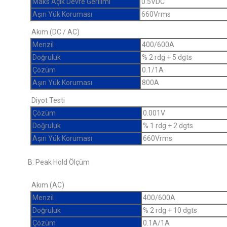
Maks Açık Devre Gerilimi
0.5VDC
Aşırı Yük Koruması
660Vrms
Akım (DC / AC)
Menzil
400/600A
Doğruluk
% 2 rdg + 5 dgts
Çözüm
0.1/1A
Aşırı Yük Koruması
800A
Diyot Testi
Çözüm
0.001V
Doğruluk
% 1 rdg + 2 dgts
Aşırı Yük Koruması
660Vrms
B: Peak Hold Ölçüm
Akım (AC)
Menzil
400/600A
Doğruluk
% 2 rdg + 10 dgts
Çözüm
0.1A/1A