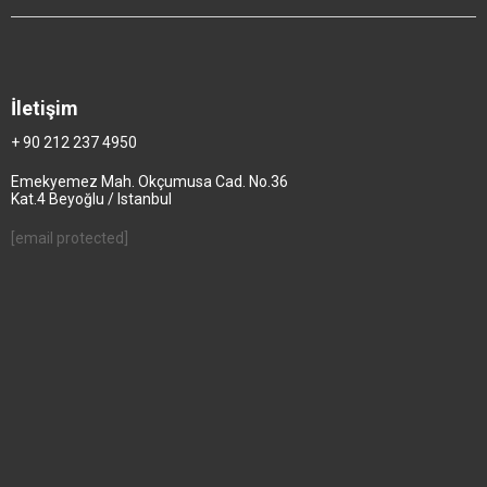
İletişim
+ 90 212 237 4950
Emekyemez Mah. Okçumusa Cad. No.36
Kat.4 Beyoğlu / Istanbul
[email protected]