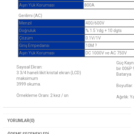
Aşırı Yük Koruması
800A
Gerilimi (AC)
Menzil
400/600V
Doğruluk
% 1.5 'rdg + 10 dgts
Çözüm
0.1V/1V
Giriş Empedansı
10M ?
Aşırı Yük Koruması
DC 1000V ve AC 750V
Güç Kayn
Sayısal Ekran:
bir 006P
3 3/4 haneli likit kristal ekran (LCD)
Batarya
maksimum
3999 okuma.
Boyutlar:
Örnekleme Oranı: 2 kez / sn
Ağırlık: Y
YORUMLAR
(0)