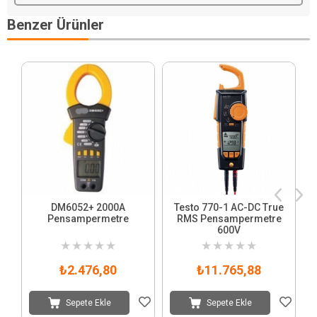
Benzer Ürünler
DM6052+ 2000A
Testo 770-1 AC-DC True
Pensampermetre
RMS Pensampermetre
600V
★
★
★
★
★
★
★
★
★
★
₺2.476,80
₺11.765,88
Sepete Ekle
Sepete Ekle