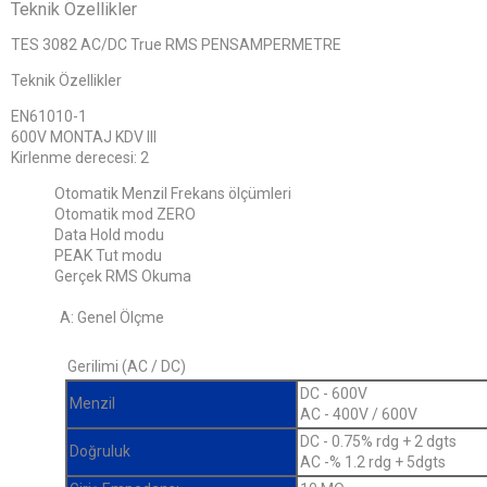
Teknik Özellikler
TES 3082 AC/DC True RMS PENSAMPERMETRE
Teknik Özellikler
EN61010-1
600V MONTAJ KDV III
Kirlenme derecesi: 2
Otomatik Menzil Frekans ölçümleri
Otomatik mod ZERO
Data Hold modu
PEAK Tut modu
Gerçek RMS Okuma
A: Genel Ölçme
Gerilimi (AC / DC)
DC - 600V
Menzil
AC - 400V / 600V
DC - 0.75% rdg + 2 dgts
Doğruluk
AC -% 1.2 rdg + 5dgts