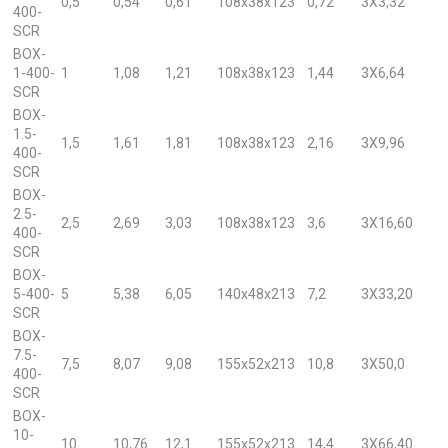
0,5
0,54
0,61
108x38x123
0,72
3X3,32
400-
SCR
BOX-
1-400-
1
1,08
1,21
108x38x123
1,44
3X6,64
SCR
BOX-
1.5-
1,5
1,61
1,81
108x38x123
2,16
3X9,96
400-
SCR
BOX-
2.5-
2,5
2,69
3,03
108x38x123
3,6
3X16,60
400-
SCR
BOX-
5-400-
5
5,38
6,05
140x48x213
7,2
3X33,20
SCR
BOX-
7.5-
7,5
8,07
9,08
155x52x213
10,8
3X50,0
400-
SCR
BOX-
10-
10
10,76
12,1
155x52x213
14,4
3X66,40