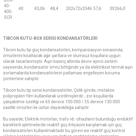
40-
40
43,06
48,4
202x72x3346
57,6
3X266,0
400-
SCR
TİBCON KUTU-BOX SERİSİ KONDANSATÖRLERİ
Tibcon kutu tip güç kondansatörleri, kompanzasyon esnasında,
ömürlerini kısaltacak ağır şartlara ve olumsuz koşullara uygun
olarak tasarlanmıştır. Aşırı basınç altında devre ayırıcı sistem
sayesinde, kondansatör ömrü bittiğinde ya da elektriksel termal aşırı
zorlamalarda kondansatörlerin patlaması engelleyen koruma
yöntemine sahiptir.
Tibcon kutu tip serisi kondansatörler, Çelik gövde, metalize
polipropilen film kullanılarak üretilmişlerdir , zor koşullarda
çalışabilme özelliği ve 65 derece 100.000 / 55 derece 130.000
saatlik ömürleri ile üstün dayanıklılığa sahiptir.
Bu sayede; Elektrik motorları, trafo vb. cihazların bulunduğu endüktif
karekterli işletmelerde reaktif güç ihtiyacını karşılamak için güç
kondansatörleri kullanılmaktadır bu görevi ise reaktif güç kontrol