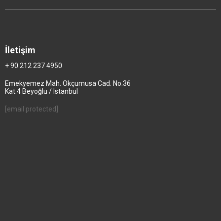
İletişim
+ 90 212 237 4950
Emekyemez Mah. Okçumusa Cad. No.36
Kat.4 Beyoğlu / Istanbul
[email protected]