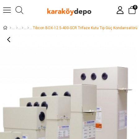
0
Tibcon BOX-12.5-400-SCR Trifaze Kutu Tip Güç Kondansatörü