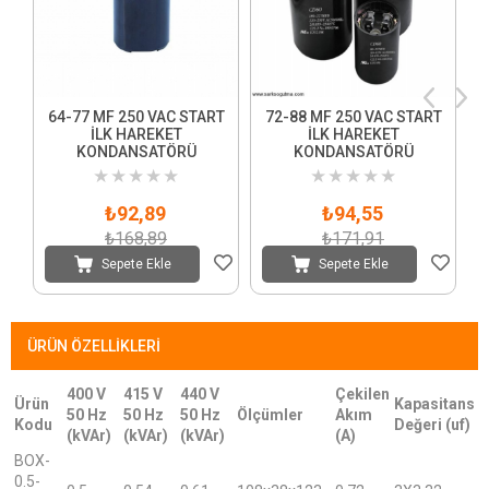
64-77 MF 250 VAC START
72-88 MF 250 VAC START
İLK HAREKET
İLK HAREKET
KONDANSATÖRÜ
KONDANSATÖRÜ
★
★
★
★
★
★
★
★
★
★
₺92,89
₺94,55
₺168,89
₺171,91
Sepete Ekle
Sepete Ekle
ÜRÜN ÖZELLIKLERI
400 V
415 V
440 V
Çekilen
Ürün
Kapasitans
50 Hz
50 Hz
50 Hz
Ölçümler
Akım
Kodu
Değeri (uf)
(kVAr)
(kVAr)
(kVAr)
(A)
BOX-
0.5-