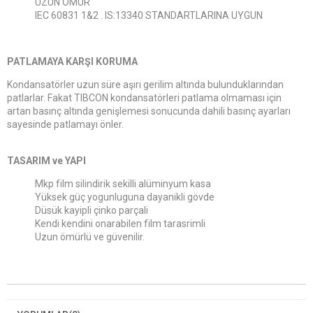
UZUN ÖMÜR
IEC 60831 1&2 . IS:13340 STANDARTLARINA UYGUN
PATLAMAYA KARŞI KORUMA
Kondansatörler uzun süre aşırı gerilim altında bulunduklarından
patlarlar. Fakat TIBCON kondansatörleri patlama olmaması için
artan basınç altında genişlemesi sonucunda dahili basınç ayarları
sayesinde patlamayı önler.
TASARIM ve YAPI
Mkp film silindirik sekilli alüminyum kasa
Yüksek güç yogunluguna dayanikli gövde
Düsük kayipli çinko parçali
Kendi kendini onarabilen film tarasrimli
Uzun ömürlü ve güvenilir.