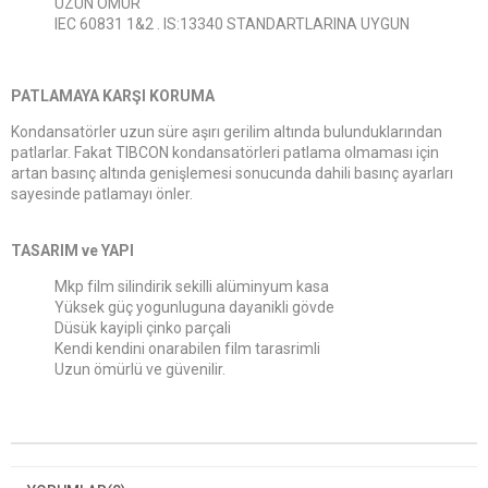
UZUN ÖMÜR
IEC 60831 1&2 . IS:13340 STANDARTLARINA UYGUN
PATLAMAYA KARŞI KORUMA
Kondansatörler uzun süre aşırı gerilim altında bulunduklarından
patlarlar. Fakat TIBCON kondansatörleri patlama olmaması için
artan basınç altında genişlemesi sonucunda dahili basınç ayarları
sayesinde patlamayı önler.
TASARIM ve YAPI
Mkp film silindirik sekilli alüminyum kasa
Yüksek güç yogunluguna dayanikli gövde
Düsük kayipli çinko parçali
Kendi kendini onarabilen film tarasrimli
Uzun ömürlü ve güvenilir.