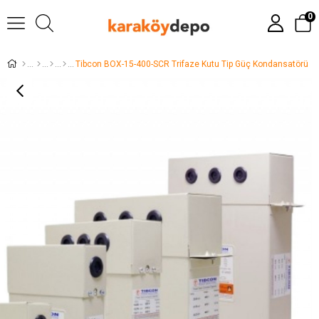
0
Tibcon BOX-15-400-SCR Trifaze Kutu Tip Güç Kondansatörü