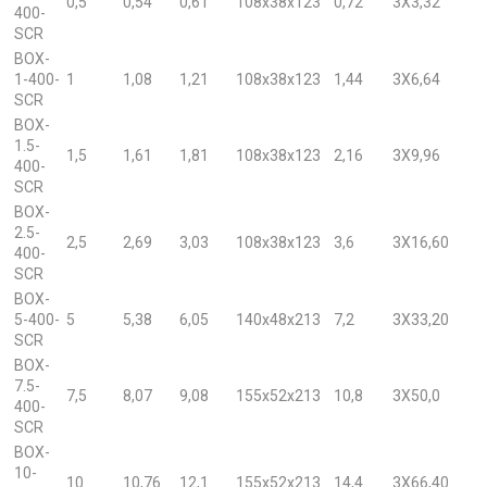
0,5
0,54
0,61
108x38x123
0,72
3X3,32
400-
SCR
BOX-
1-400-
1
1,08
1,21
108x38x123
1,44
3X6,64
SCR
BOX-
1.5-
1,5
1,61
1,81
108x38x123
2,16
3X9,96
400-
SCR
BOX-
2.5-
2,5
2,69
3,03
108x38x123
3,6
3X16,60
400-
SCR
BOX-
5-400-
5
5,38
6,05
140x48x213
7,2
3X33,20
SCR
BOX-
7.5-
7,5
8,07
9,08
155x52x213
10,8
3X50,0
400-
SCR
BOX-
10-
10
10,76
12,1
155x52x213
14,4
3X66,40