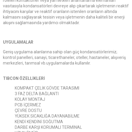
röleleri kontaktörler veya yarı iletken anahtarlama elemanları
vasıtasıyla kondansatörleri devreye alıp çıkartarak işletmenin reaktif
ihtiyacını karşılar ve reaktif oranların istenilen oranların altında
kalmasını sağlayarak tesisin veya işletmenin daha kaliteli bir enerji
akışını sağlamasında yardımcı olmaktadır.
UYGULAMALAR
Geniş uygulama alanlarına sahip olan güç kondansatörlerimiz;
kontrol panelleri, sanayi, ticarethaneler, oteller, hastaneler, alışveriş
merkezleri, tarımsal vb.uygulamalarda kullanılır.
TIBCON ÖZELLİKLERİ
KOMPAKT ÇELİK GÖVDE TARASIMI
3 FAZ DELTA BAĞLANTI
KOLAY MONTAJ
PCB İÇERMEZ
ÇEVRE DOSTU
YÜKSEK SICAKLIĞA DAYANABİLME
KENDİ KENDİNİ SOĞUTMA
DARBE KARŞI KORUMALI TERMİNAL