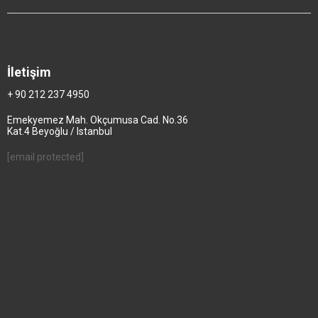
İletişim
+ 90 212 237 4950
Emekyemez Mah. Okçumusa Cad. No.36
Kat.4 Beyoğlu / Istanbul
[email protected]