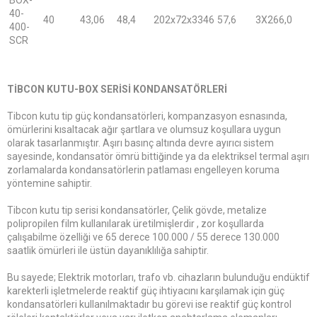
40-
40
43,06
48,4
202x72x3346
57,6
3X266,0
400-
SCR
TİBCON KUTU-BOX SERİSİ KONDANSATÖRLERİ
Tibcon kutu tip güç kondansatörleri, kompanzasyon esnasında,
ömürlerini kısaltacak ağır şartlara ve olumsuz koşullara uygun
olarak tasarlanmıştır. Aşırı basınç altında devre ayırıcı sistem
sayesinde, kondansatör ömrü bittiğinde ya da elektriksel termal aşırı
zorlamalarda kondansatörlerin patlaması engelleyen koruma
yöntemine sahiptir.
Tibcon kutu tip serisi kondansatörler, Çelik gövde, metalize
polipropilen film kullanılarak üretilmişlerdir , zor koşullarda
çalışabilme özelliği ve 65 derece 100.000 / 55 derece 130.000
saatlik ömürleri ile üstün dayanıklılığa sahiptir.
Bu sayede; Elektrik motorları, trafo vb. cihazların bulunduğu endüktif
karekterli işletmelerde reaktif güç ihtiyacını karşılamak için güç
kondansatörleri kullanılmaktadır bu görevi ise reaktif güç kontrol