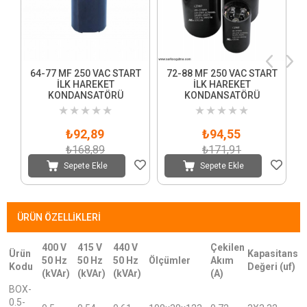
64-77 MF 250 VAC START
72-88 MF 250 VAC START
İLK HAREKET
İLK HAREKET
KONDANSATÖRÜ
KONDANSATÖRÜ
★
★
★
★
★
★
★
★
★
★
₺92,89
₺94,55
₺168,89
₺171,91
Sepete Ekle
Sepete Ekle
ÜRÜN ÖZELLIKLERI
400 V
415 V
440 V
Çekilen
Ürün
Kapasitans
50 Hz
50 Hz
50 Hz
Ölçümler
Akım
Kodu
Değeri (uf)
(kVAr)
(kVAr)
(kVAr)
(A)
BOX-
0.5-