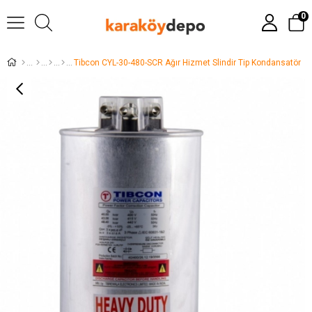
0
Tibcon CYL-30-480-SCR Ağır Hizmet Slindir Tip Kondansatör