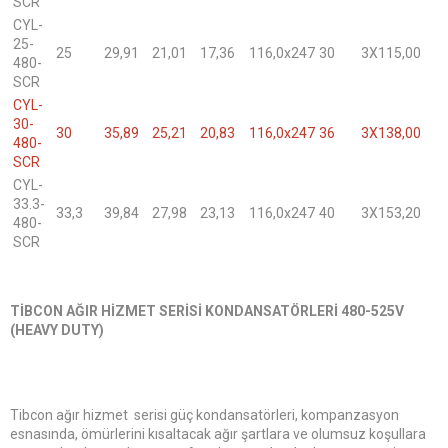
SCR
CYL-
25-
25
29,91
21,01
17,36
116,0x247
30
3X115,00
480-
SCR
CYL-
30-
30
35,89
25,21
20,83
116,0x247
36
3X138,00
480-
SCR
CYL-
33.3-
33,3
39,84
27,98
23,13
116,0x247
40
3X153,20
480-
SCR
TİBCON AĞIR HİZMET SERİSİ KONDANSATÖRLERİ 480-525V
(HEAVY DUTY)
Tibcon ağır hizmet serisi güç kondansatörleri, kompanzasyon
esnasında, ömürlerini kısaltacak ağır şartlara ve olumsuz koşullara