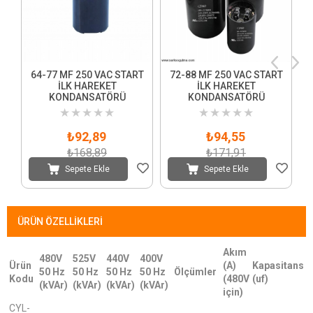
64-77 MF 250 VAC START
72-88 MF 250 VAC START
İLK HAREKET
İLK HAREKET
KONDANSATÖRÜ
KONDANSATÖRÜ
★
★
★
★
★
★
★
★
★
★
₺92,89
₺94,55
₺168,89
₺171,91
Sepete Ekle
Sepete Ekle
ÜRÜN ÖZELLIKLERI
Akım
480V
525V
440V
400V
Ürün
(A)
Kapasitans
50 Hz
50 Hz
50 Hz
50 Hz
Ölçümler
Kodu
(480V
(uf)
(kVAr)
(kVAr)
(kVAr)
(kVAr)
için)
CYL-