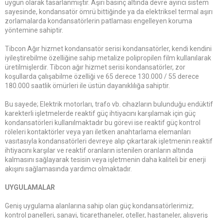
uygun olarak tasarlanmıştır. Aşırı basınç altında devre ayırıcı sistem
sayesinde, kondansatör ömrü bittiğinde ya da elektriksel termal aşırı
zorlamalarda kondansatörlerin patlaması engelleyen koruma
yöntemine sahiptir.
Tibcon Ağır hizmet kondansatör serisi kondansatörler, kendi kendini
iyileştirebilme özelliğine sahip metalize polipropilen film kullanılarak
üretilmişlerdir. Tibcon ağır hizmet serisi kondansatörler, zor
koşullarda çalışabilme özelliği ve 65 derece 130.000 / 55 derece
180.000 saatlik ömürleri ile üstün dayanıklılığa sahiptir.
Bu sayede; Elektrik motorları, trafo vb. cihazların bulunduğu endüktif
karekterli işletmelerde reaktif güç ihtiyacını karşılamak için güç
kondansatörleri kullanılmaktadır bu görevi ise reaktif güç kontrol
röleleri kontaktörler veya yarı iletken anahtarlama elemanları
vasıtasıyla kondansatörleri devreye alıp çıkartarak işletmenin reaktif
ihtiyacını karşılar ve reaktif oranların istenilen oranların altında
kalmasını sağlayarak tesisin veya işletmenin daha kaliteli bir enerji
akışını sağlamasında yardımcı olmaktadır.
UYGULAMALAR
Geniş uygulama alanlarına sahip olan güç kondansatörlerimiz;
kontrol panelleri, sanayi, ticarethaneler, oteller, hastaneler, alışveriş