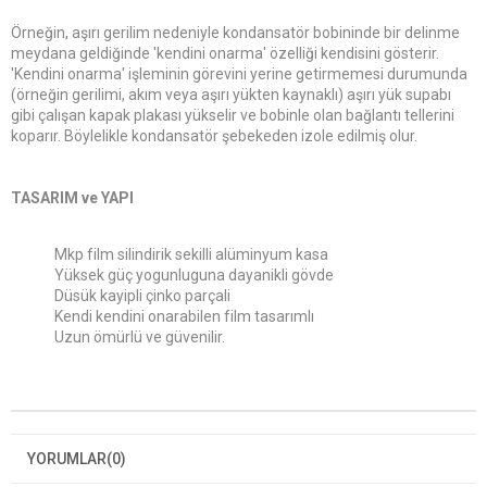
Örneğin, aşırı gerilim nedeniyle kondansatör bobininde bir delinme
meydana geldiğinde 'kendini onarma' özelliği kendisini gösterir.
'Kendini onarma' işleminin görevini yerine getirmemesi durumunda
(örneğin gerilimi, akım veya aşırı yükten kaynaklı) aşırı yük supabı
gibi çalışan kapak plakası yükselir ve bobinle olan bağlantı tellerini
koparır. Böylelikle kondansatör şebekeden izole edilmiş olur.
TASARIM ve YAPI
Mkp film silindirik sekilli alüminyum kasa
Yüksek güç yogunluguna dayanikli gövde
Düsük kayipli çinko parçali
Kendi kendini onarabilen film tasarımlı
Uzun ömürlü ve güvenilir.
YORUMLAR
(0)