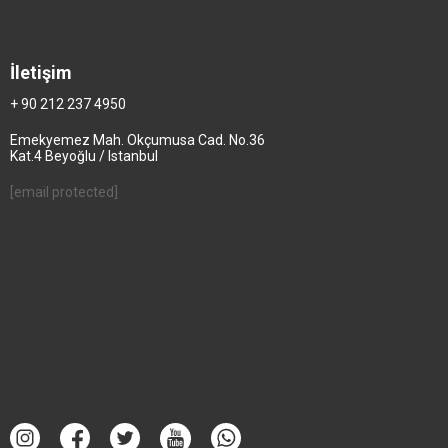
İletişim
+ 90 212 237 4950
Emekyemez Mah. Okçumusa Cad. No.36
Kat.4 Beyoğlu / Istanbul
[email protected]