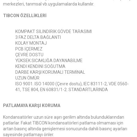
merkezleri, tarımsal vb.uygulamalarda kullanılır.
TIBCON ÖZELLİKLERİ
KOMPAKT SİLİNDİRİK GÖVDE TARASIMI
3 FAZ DELTA BAĞLANTI
KOLAY MONTAJ
PCB İÇERMEZ
ÇEVRE DOSTU
YÜKSEK SICAKLIĞA DAYANABİLME
KENDİ KENDİNİ SOĞUTMA
DARBE KARŞI KORUMALI TERMİNAL
UZUN ÖMÜR
ISO 9001. ISO 14000 (Çevre dostu), IEC 83111-2, VDE 0560-
41, TSE 804, EN 60831/1-2. STANDARTLARINDA
PATLAMAYA KARŞI KORUMA
Kondansatörler uzun süre aşırı gerilim altında bulunduklarından
patlarlar. Fakat TIBCON kondansatörleri patlama olmaması için
artan basınç altında genişlemesi sonucunda dahili basınç ayarları
sayesinde patlamayı önler.