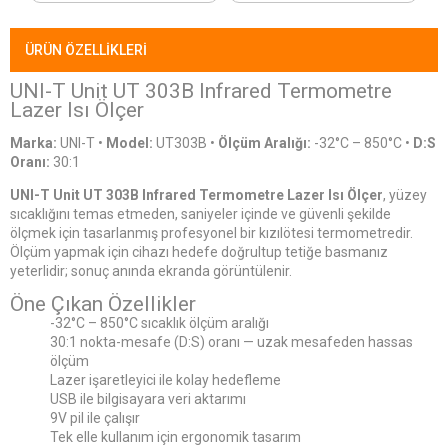
ÜRÜN ÖZELLIKLERI
UNI-T Unit UT 303B Infrared Termometre
Lazer Isı Ölçer
Marka:
UNI-T
•
Model:
UT303B
•
Ölçüm Aralığı:
-32°C – 850°C •
D:S
Oranı:
30:1
UNI-T Unit UT 303B Infrared Termometre Lazer Isı Ölçer
, yüzey
sıcaklığını temas etmeden, saniyeler içinde ve güvenli şekilde
ölçmek için tasarlanmış profesyonel bir kızılötesi termometredir.
Ölçüm yapmak için cihazı hedefe doğrultup tetiğe basmanız
yeterlidir; sonuç anında ekranda görüntülenir.
Öne Çıkan Özellikler
-32°C – 850°C sıcaklık ölçüm aralığı
30:1 nokta-mesafe (D:S) oranı — uzak mesafeden hassas
ölçüm
Lazer işaretleyici ile kolay hedefleme
USB ile bilgisayara veri aktarımı
9V pil ile çalışır
Tek elle kullanım için ergonomik tasarım