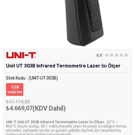
0.0
Unit UT 303B Infrared Termometre Lazer Isı Ölçer
Stok Kodu
(UNIT-UT-303B)
%
58
i̇ndirim
₺11.116,82
₺4.669,07
(KDV Dahil)
UNI-T Unit UT 303B Infrared Termometre Lazer Isı Ölçer
, -32°C –
850°C ölçüm aralığı, 30:1 nokta-mesafe oranı ile yüzey sıcaklığını temas
etmeden, saniyeler içinde ve güvenli şekilde ölçmek için tasarlanmış
profesyonel bir kızılötesi termometredir.