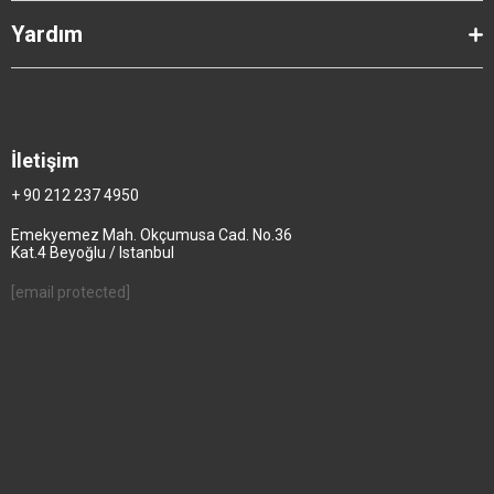
Yardım
İletişim
+ 90 212 237 4950
Emekyemez Mah. Okçumusa Cad. No.36
Kat.4 Beyoğlu / Istanbul
[email protected]