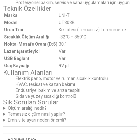
Profesyonel bakım, servis ve saha uygulamaları için uygun
Teknik Özellikler
Marka
UNI-T
Model
UT303B
Ürün Tipi
Kızılötesi (Temassız) Termometre
Sıcaklık Ölçüm Aralığı
-32°C – 850°C
Nokta-Mesafe Oranı (D:S)
30:1
Lazer İşaretleyici
Var
USB Bağlantı
Var
Güç Kaynağı
9V pil
Kullanım Alanları
Elektrik pano, motor ve rulman sıcaklık kontrolü
HVAC, tesisat ve kazan bakımı
Endüstriyel bakım ve arıza tespiti
Gıda ve yüzey sıcaklığı kontrolü
Sık Sorulan Sorular
Ölçüm aralığı nedir?
Temassız ölçüm nasıl yapılır?
Emisivite ayarı neden önemli?