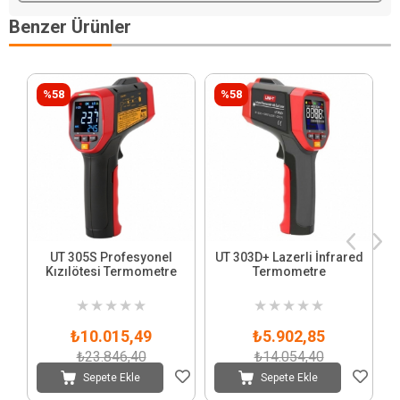
Benzer Ürünler
%58
%58
UT 305S Profesyonel
UT 303D+ Lazerli İnfrared
Kızılötesi Termometre
Termometre
★
★
★
★
★
★
★
★
★
★
₺10.015,49
₺5.902,85
₺23.846,40
₺14.054,40
Sepete Ekle
Sepete Ekle