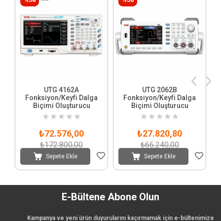
UTG 4162A
UTG 2062B
Fonksiyon/Keyfi Dalga
Fonksiyon/Keyfi Dalga
Biçimi Oluşturucu
Biçimi Oluşturucu
★
★
★
★
★
★
★
★
★
★
₺72.576,00
₺27.820,80
₺172.800,00
₺66.240,00
Sepete Ekle
Sepete Ekle
E-Bültene Abone Olun
Kampanya ve yeni ürün duyurularını kaçırmamak için e-bültenimize