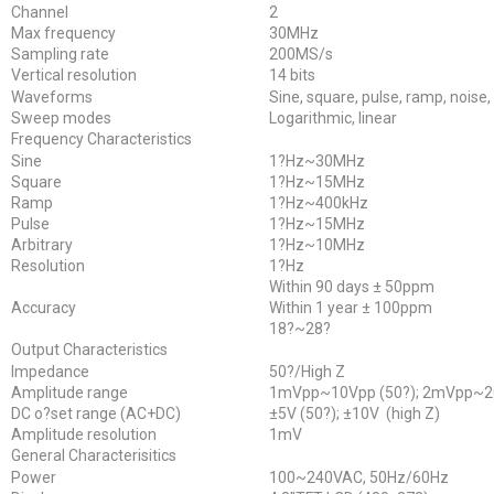
Channel
2
Max frequency
30MHz
Sampling rate
200MS/s
Vertical resolution
14 bits
Waveforms
Sine, square, pulse, ramp, noise, 
Sweep modes
Logarithmic, linear
Frequency Characteristics
Sine
1?Hz~30MHz
Square
1?Hz~15MHz
Ramp
1?Hz~400kHz
Pulse
1?Hz~15MHz
Arbitrary
1?Hz~10MHz
Resolution
1?Hz
Within 90 days ± 50ppm
Accuracy
Within 1 year ± 100ppm
18?~28?
Output Characteristics
Impedance
50?/High Z
Amplitude range
1mVpp~10Vpp (50?); 2mVpp~20
DC o?set range (AC+DC)
±5V (50?); ±10V (high Z)
Amplitude resolution
1mV
General Characterisitics
Power
100~240VAC, 50Hz/60Hz