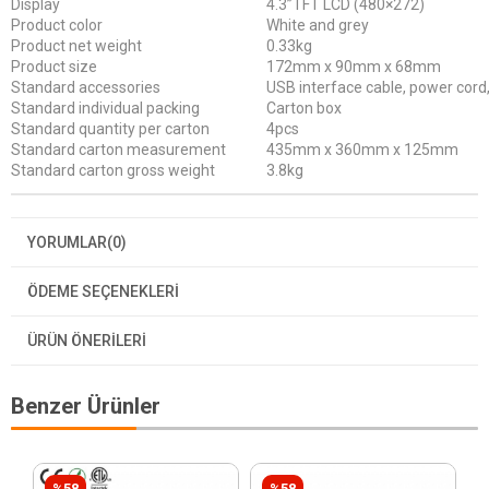
Display
4.3”TFT LCD (480×272)
Product color
White and grey
Product net weight
0.33kg
Product size
172mm x 90mm x 68mm
Standard accessories
USB interface cable, power cord, 
Standard individual packing
Carton box
Standard quantity per carton
4pcs
Standard carton measurement
435mm x 360mm x 125mm
Standard carton gross weight
3.8kg
YORUMLAR
(0)
ÖDEME SEÇENEKLERI
ÜRÜN ÖNERILERI
Benzer Ürünler
%58
%58