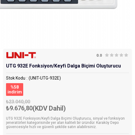
0.0
UTG 932E Fonksiyon/Keyfi Dalga Biçimi Oluşturucu
Stok Kodu
(UNIT-UTG-932E)
%
58
i̇ndirim
₺23.040,00
₺9.676,80
(KDV Dahil)
UTG 932E Fonksiyon/Keyfi Dalga Biçimi Oluşturucu, sinyal ve fonksiyon
jeneratörleri kategorisinde yer alan kaliteli bir üründür. Karaköy Depo
güvencesiyle hızlı ve güvenli şekilde satın alabilirsiniz.