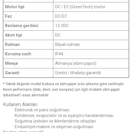
Motor tipi
DC / EC (GreenTech) motor
Faz
DC/EC
Besleme gerilimi
12 VDC
Akım tipi
DC
Rulman
Bilyalı rulman
Koruma sınıfı
IP44
Menşe
Almanya (ebm-papst)
Garanti
Üretici / ithalatçı garantili
* Teknik değerler model koduna ve ebm-papst ürün ailesine göre verilmiştir.
Kesin performans (debi, devir, ses seviyesi) için ilgili modelin ebm-papst
datasheet'i esas alınmalıdır.
Kullanım Alanları
Elektronik ve pano soğutması
Kondenser, evaporatör ve ısı eşanjörü havalandırması
Soğutma üniteleri ve iklimlendirme cihazları
Endüstriyel makine ve ekipman soğutması