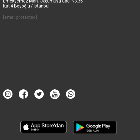
Emekyemez Mah. Okçumusa Cad. No.36
Kat.4 Beyoğlu / Istanbul
[email protected]