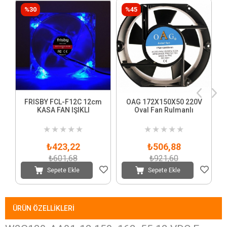
%30
%45
FRISBY FCL-F12C 12cm
OAG 172X150X50 220V
KASA FAN IŞIKLI
Oval Fan Rulmanlı
★
★
★
★
★
★
★
★
★
★
₺423,22
₺506,88
₺601,68
₺921,60
Sepete Ekle
Sepete Ekle
ÜRÜN ÖZELLIKLERI