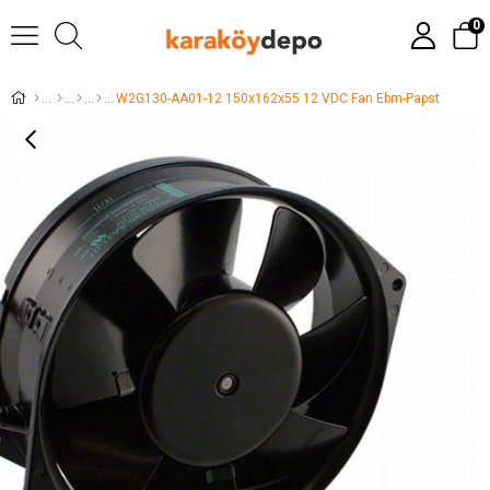
0
W2G130-AA01-12 150x162x55 12 VDC Fan Ebm-Papst