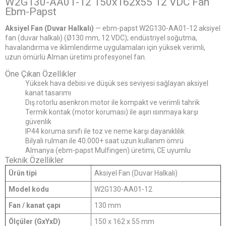
W2G130-AA01-12 150x162x55 12 VDC Fan
Ebm-Papst
Aksiyel Fan (Duvar Halkalı)
— ebm-papst W2G130-AA01-12 aksiyel
fan (duvar halkalı) (Ø130 mm, 12 VDC); endüstriyel soğutma,
havalandırma ve iklimlendirme uygulamaları için yüksek verimli,
uzun ömürlü Alman üretimi profesyonel fan.
Öne Çıkan Özellikler
Yüksek hava debisi ve düşük ses seviyesi sağlayan aksiyel
kanat tasarımı
Dış rotorlu asenkron motor ile kompakt ve verimli tahrik
Termik kontak (motor koruması) ile aşırı ısınmaya karşı
güvenlik
IP44 koruma sınıfı ile toz ve neme karşı dayanıklılık
Bilyalı rulman ile 40.000+ saat uzun kullanım ömrü
Almanya (ebm-papst Mulfingen) üretimi, CE uyumlu
Teknik Özellikler
Ürün tipi
Aksiyel Fan (Duvar Halkalı)
Model kodu
W2G130-AA01-12
Fan / kanat çapı
130 mm
Ölçüler (GxYxD)
150 x 162 x 55 mm