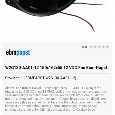
0.0
W2G130-AA01-12 150x162x55 12 VDC Fan Ebm-Papst
Stok Kodu
(EBMPAPST-W2G130-AA01-12)
Aksiyel Fan (Duvar Halkalı) | ebm-papst W2G130-AA01-12 aksiyel fan
(duvar halkalı) (Ø130 mm, 12 VDC); endüstriyel soğutma, havalandırma
ve iklimlendirme uygulamaları için yüksek verimli, uzun ömürlü Alman
üretimi profesyonel fan. Öne çıkanlar: Yüksek hava debisi ve düşük ses
seviyesi sağlayan aksiyel kanat tasarımı; Dış rotorlu asenkron motor ile
kompakt ve verimli tahrik; Termik kontak (motor koruması) ile aşırı
ısınmaya karşı güvenlik. Orijinal ebm-papst ürünü, Karaköy Depo
güvencesiyle.