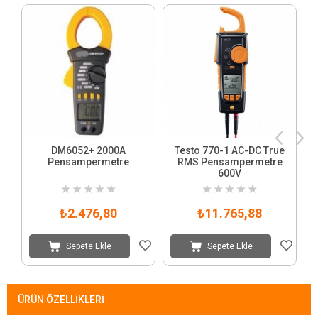
DM6052+ 2000A
Testo 770-1 AC-DC True
Pensampermetre
RMS Pensampermetre
600V
★
★
★
★
★
★
★
★
★
★
₺2.476,80
₺11.765,88
Sepete Ekle
Sepete Ekle
ÜRÜN ÖZELLIKLERI