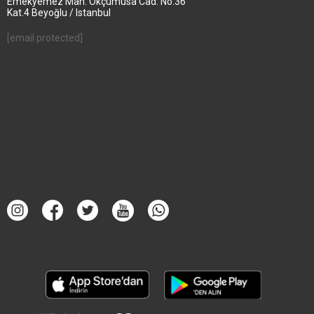
Emekyemez Mah. Okçumusa Cad. No.36
Kat.4 Beyoğlu / Istanbul
[email protected]