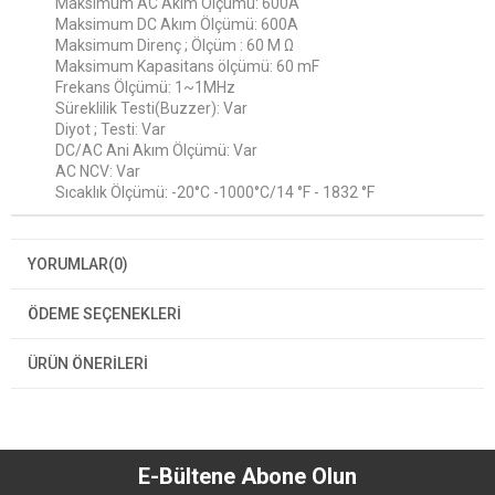
Maksimum AC Akım Ölçümü: 600A
Maksimum DC Akım Ölçümü: 600A
Maksimum Direnç ; Ölçüm : 60 M Ω
Maksimum Kapasitans ölçümü: 60 mF
Frekans Ölçümü: 1~1MHz
Süreklilik Testi(Buzzer): Var
Diyot ; Testi: Var
DC/AC Ani Akım Ölçümü: Var
AC NCV: Var
Sıcaklık Ölçümü: -20°C -1000°C/14 °F - 1832 °F
YORUMLAR
(0)
ÖDEME SEÇENEKLERI
ÜRÜN ÖNERILERI
E-Bültene Abone Olun