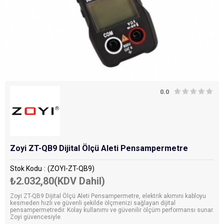
0.0
Zoyi ZT-QB9 Dijital Ölçü Aleti Pensampermetre
Stok Kodu
(ZOYI-ZT-QB9)
₺2.032,80
(KDV Dahil)
Zoyi ZT-QB9 Dijital Ölçü Aleti Pensampermetre, elektrik akımını kabloyu
kesmeden hızlı ve güvenli şekilde ölçmenizi sağlayan dijital
pensampermetredir. Kolay kullanımı ve güvenilir ölçüm performansı sunar.
Zoyi güvencesiyle.