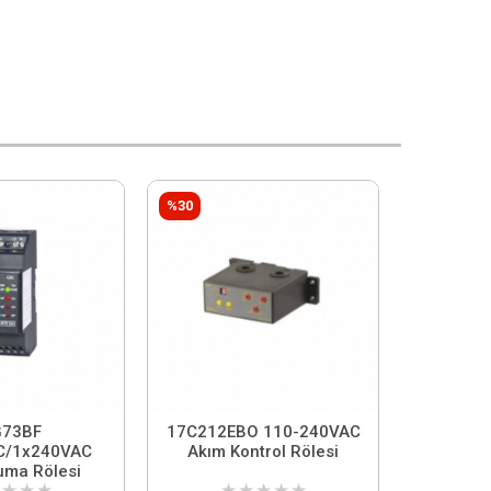
%30
73BF
17C212EBO 110-240VAC
C/1x240VAC
Akım Kontrol Rölesi
uma Rölesi
★
★
★
★
★
★
★
★