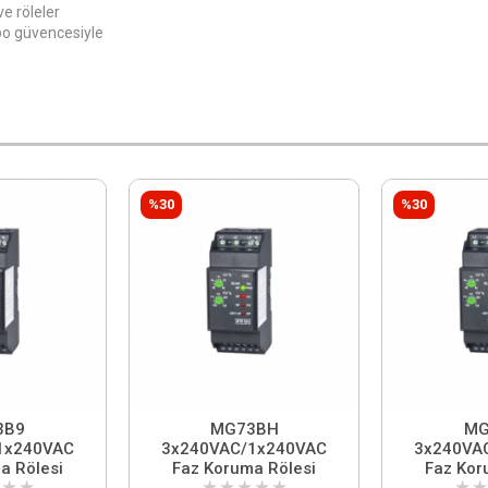
e röleler
epo güvencesiyle
%30
%30
3B9
MG73BH
MG
1x240VAC
3x240VAC/1x240VAC
3x240VA
a Rölesi
Faz Koruma Rölesi
Faz Kor
★
★
★
★
★
★
★
★
★