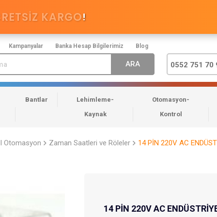
CRETSİZ KARGO
!
Kampanyalar
Banka Hesap Bilgilerimiz
Blog
0552 751 70 
Bantlar
Lehimleme-
Otomasyon-
Kaynak
Kontrol
el Otomasyon
Zaman Saatleri ve Röleler
14 PİN 220V AC ENDÜST
14 PİN 220V AC ENDÜSTRİY