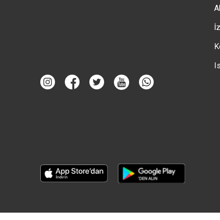
A
İ
K
I