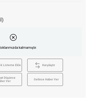
l)
toklarımızda kalmamıştır.
ek Listeme Ekle
Karşılaştır
yat Düşünce
Gelince Haber Ver
aber Ver