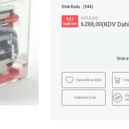
Stok Kodu
(544)
₺415,69
%
31
₺288,00
(KDV Dahi
i̇ndirim
Ürün s
Favorilere Ekle
İst
Fi
İndirimli Ürün
H