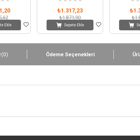
1,20
₺1.317,23
₺1.
5,62
₺1.871,90
₺1.
te Ekle
Sepete Ekle
S
r
(0)
Ödeme Seçenekleri
Ürü