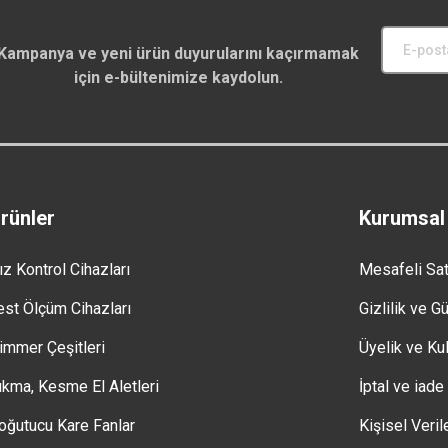
Kampanya ve yeni ürün duyurularını kaçırmamak
için e-bültenimize kaydolun.
rünler
Kurumsal
ız Kontrol Cihazları
Mesafeli Sa
est Ölçüm Cihazları
Gizlilik ve G
immer Çeşitleri
Üyelik ve Kul
ıkma, Kesme El Aletleri
İptal ve iade
oğutucu Kare Fanlar
Kişisel Veril