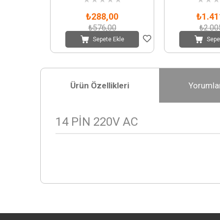
₺288,00
₺1.41
₺576,00
₺2.00
Sepete Ekle
Sepe
Ürün Özellikleri
Yorumla
14 PİN 220V AC