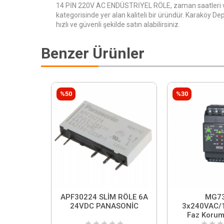
14 PİN 220V AC ENDÜSTRİYEL RÖLE, zaman saatleri v
kategorisinde yer alan kaliteli bir üründür. Karaköy D
hızlı ve güvenli şekilde satın alabilirsiniz.
Benzer Ürünler
%50
%30
APF30224 SLİM RÖLE 6A
MG7
24VDC PANASONİC
3x240VAC/
Faz Korum
★
★
★
★
★
★
★
★