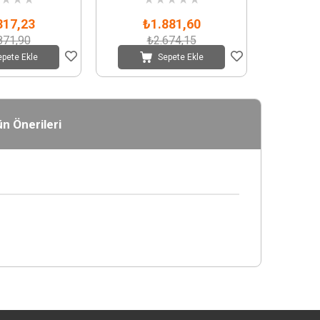
317,23
₺1.881,60
871,90
₺2.674,15
epete Ekle
Sepete Ekle
n Önerileri