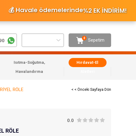
💰 Havale ödemelerinde
%2 EK İNDİRİM
!
0
Sepetim
90
Isıtma-Soğutma,
Hırdavat-El
Havalandırma
Aletleri
RİYEL RÖLE
< < Önceki Sayfaya Dön
0.0
EL RÖLE