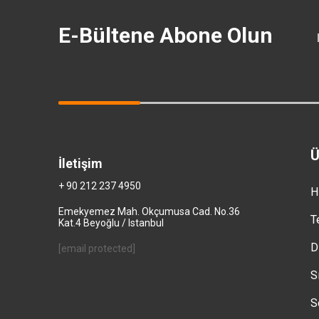
E-Bültene Abone Olun
Ü
İletişim
+ 90 212 237 4950
H
Emekyemez Mah. Okçumusa Cad. No.36
T
Kat.4 Beyoğlu / Istanbul
D
[email protected]
S
S