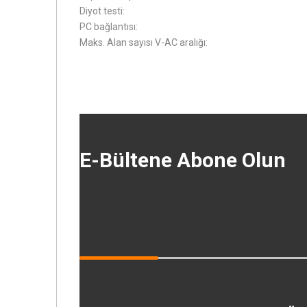
Diyot testi:
PC bağlantısı:
Maks. Alan sayısı V-AC aralığı:
E-Bültene Abone Olun