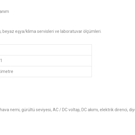
llanım
mı, beyaz eşya/klima servisleri ve laboratuvar ölçümleri.
21
ltimetre
ava nemi, gürültü seviyesi, AC / DC voltajı, DC akımı, elektrik direnci, diyot