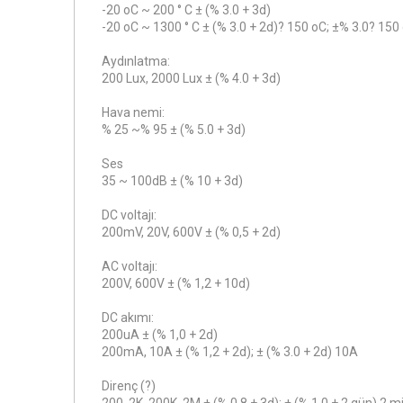
-20 oC ~ 200 ° C ± (% 3.0 + 3d)
-20 oC ~ 1300 ° C ± (% 3.0 + 2d)? 150 oC; ±% 3.0? 150
Aydınlatma:
200 Lux, 2000 Lux ± (% 4.0 + 3d)
Hava nemi:
% 25 ~% 95 ± (% 5.0 + 3d)
Ses
35 ~ 100dB ± (% 10 + 3d)
DC voltajı:
200mV, 20V, 600V ± (% 0,5 + 2d)
AC voltajı:
200V, 600V ± (% 1,2 + 10d)
DC akımı:
200uA ± (% 1,0 + 2d)
200mA, 10A ± (% 1,2 + 2d); ± (% 3.0 + 2d) 10A
Direnç (?)