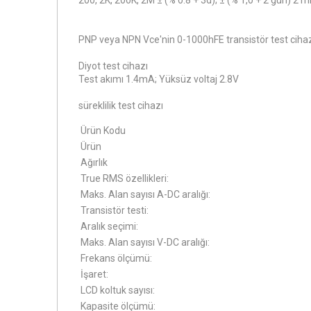
200, 2K, 200K, 2M ± (% 0.8 + 3d); ± (% 1,0 + 2 gün) 2 m
PNP veya NPN Vce'nin 0-1000hFE transistör test cihazı
Diyot test cihazı
Test akımı 1.4mA; Yüksüz voltaj 2.8V
süreklilik test cihazı
Ürün Kodu
Ürün
Ağırlık
True RMS özellikleri:
Maks. Alan sayısı A-DC aralığı:
Transistör testi:
Aralık seçimi:
Maks. Alan sayısı V-DC aralığı:
Frekans ölçümü:
İşaret:
LCD koltuk sayısı:
Kapasite ölçümü: