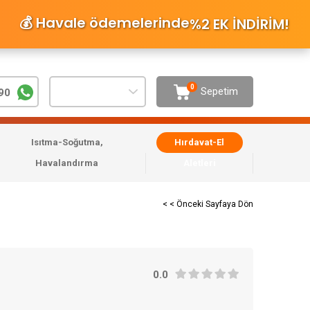
💰 Havale ödemelerinde
%2 EK İNDİRİM
!
0
Sepetim
90
Isıtma-Soğutma,
Hırdavat-El
Havalandırma
Aletleri
< < Önceki Sayfaya Dön
0.0