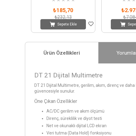
₺185,70
₺2.97
₺232,13
₺7.08
Sepete Ekle
Sepe
Ürün Özellikleri
Yorumla
DT 21 Dijital Multimetre
DT 21 Dijital Multimetre, gerilim, akım, direnç ve daha
güvencesiyle sunulur.
Öne Çıkan Özellikler
AC/DC gerilim ve akım ölçümü
Direnç, süreklilik ve diyot testi
Net ve okunaklı dijital LCD ekran
Veri tutma (Data Hold) fonksiyonu