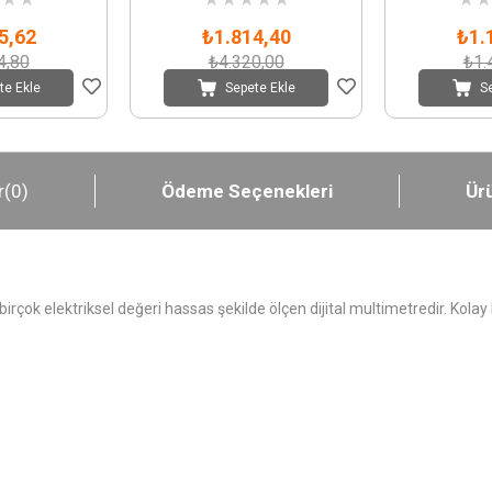
Tru
5,62
₺1.814,40
₺1.
4,80
₺4.320,00
₺1.
te Ekle
Sepete Ekle
S
r
(0)
Ödeme Seçenekleri
Ürü
 birçok elektriksel değeri hassas şekilde ölçen dijital multimetredir. Kol