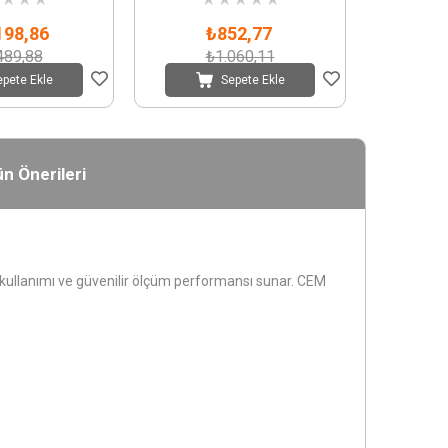
e RMS
198,86
₺852,77
489,88
₺1.060,11
epete Ekle
Sepete Ekle
n Önerileri
ay kullanımı ve güvenilir ölçüm performansı sunar. CEM