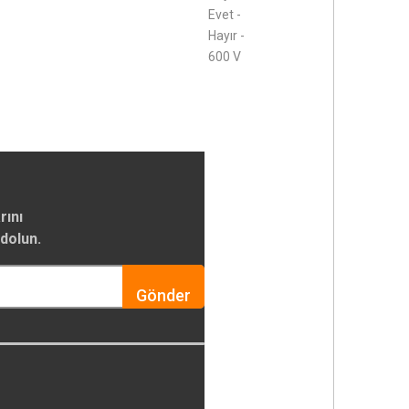
Evet -
Hayır -
600 V
rını
dolun.
Gönder