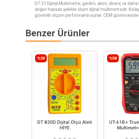
DT 21 Dijital Multimetre, gerilim, akım, direnç ve daha 
değeri hassas şekilde ölçen dijital multimetredir. Kolay
güvenilir ölçüm performansı sunar. CEM güvencesiyle 
Benzer Ürünler
%20
%58
DT 830D Dijital Ölçü Aleti
UT-61B+ True 
HİYE
Multimetr
★
★
★
★
★
★
★
★