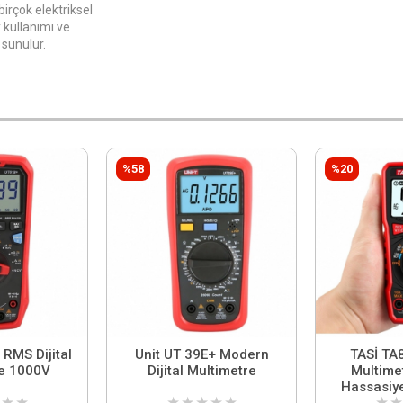
birçok elektriksel
 kullanımı ve
sunulur.
%58
%20
RMS Dijital
Unit UT 39E+ Modern
TASİ TA8
e 1000V
Dijital Multimetre
Multime
Hassasiye
★
★
★
★
★
★
★
★
★