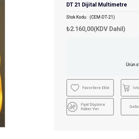
DT 21 Dijital Multimetre
Stok Kodu
(CEM-DT-21)
₺2.160,00
(KDV Dahil)
Ürün s
Favorilere Ekle
İst
Fiyat Düşünce
Geli
Haber Ver