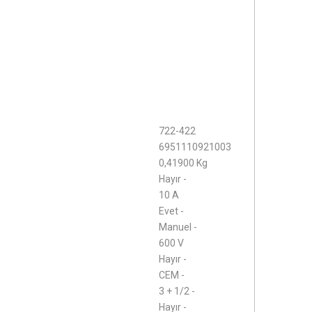
722-422
6951110921003
0,41900 Kg
Hayır -
10 A
Evet -
Manuel -
600 V
Hayır -
CEM -
3 + 1/2 -
Hayır -