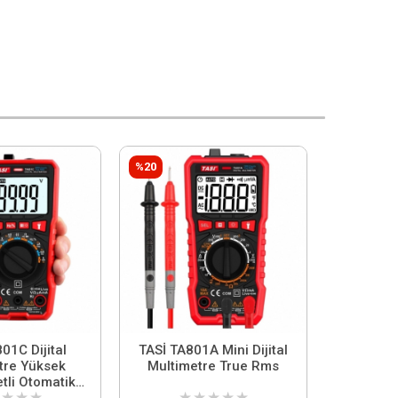
%20
01C Dijital
TASİ TA801A Mini Dijital
tre Yüksek
Multimetre True Rms
tli Otomatik
★
★
★
★
★
★
★
★