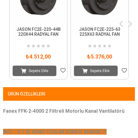
JASON FC2E-220-44B
JASON FC2E-225-63
220X44 RADYAL FAN
225X63 RADYAL FAN
3
★
★
★
★
★
★
★
★
★
★
₺4.512,00
₺5.376,00
Sepete Ekle
Sepete Ekle
ÜRÜN ÖZELLIKLERI
Fanex FFK-2-4000 2 Filtreli Motorlu Kanal Vantilatörü
NOT : 3-7 İŞ GÜNÜ TESLİM SÜRESİ VARDIR. !!!