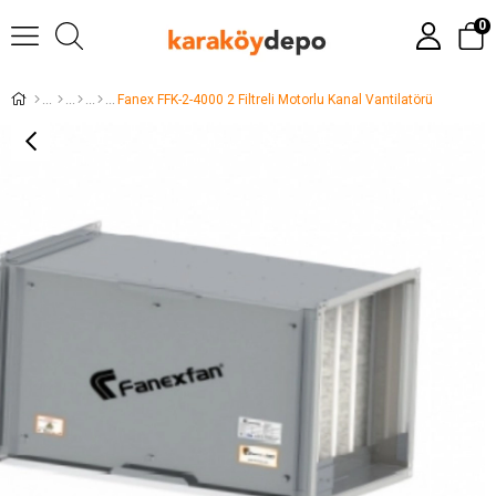
0
Fanex FFK-2-4000 2 Filtreli Motorlu Kanal Vantilatörü