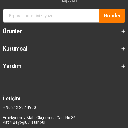
kaydolun.
Gönder
Ürünler
Kurumsal
Yardım
İletişim
+ 90 212 237 4950
Emekyemez Mah. Okçumusa Cad. No.36
Kat.4 Beyoğlu / Istanbul