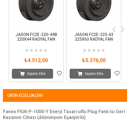
JASON FC2E-220-44B
JASON FC2E-225-63
220X44 RADYAL FAN
225X63 RADYAL FAN
3
★
★
★
★
★
★
★
★
★
★
₺4.512,00
₺5.376,00
Sepete Ekle
Sepete Ekle
ÜRÜN ÖZELLIKLERI
Fanex FIGK-P-1000-Y Enerji Tasarruflu Plug Fanlı Isı Geri
Kazanım Cihazı (Alüminyum Eşanjörlü)