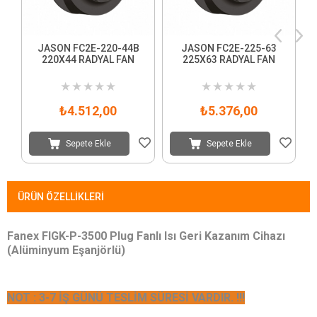
JASON FC2E-220-44B
JASON FC2E-225-63
220X44 RADYAL FAN
225X63 RADYAL FAN
3
★
★
★
★
★
★
★
★
★
★
₺4.512,00
₺5.376,00
Sepete Ekle
Sepete Ekle
ÜRÜN ÖZELLIKLERI
Fanex FIGK-P-3500 Plug Fanlı Isı Geri Kazanım Cihazı
(Alüminyum Eşanjörlü)
NOT : 3-7 İŞ GÜNÜ TESLİM SÜRESİ VARDIR. !!!