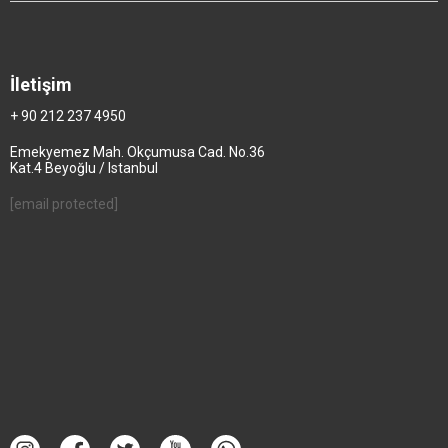
İletişim
+ 90 212 237 4950
Emekyemez Mah. Okçumusa Cad. No.36
Kat.4 Beyoğlu / Istanbul
[email protected]