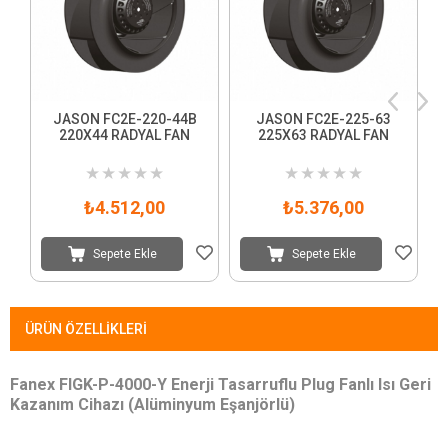
JASON FC2E-220-44B
JASON FC2E-225-63
220X44 RADYAL FAN
225X63 RADYAL FAN
3
★
★
★
★
★
★
★
★
★
★
₺4.512,00
₺5.376,00
Sepete Ekle
Sepete Ekle
ÜRÜN ÖZELLIKLERI
Fanex FIGK-P-4000-Y Enerji Tasarruflu Plug Fanlı Isı Geri
Kazanım Cihazı (Alüminyum Eşanjörlü)