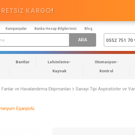
CRETSİZ KARGO
!
Kampanyalar
Banka Hesap Bilgilerimiz
Blog
0552 751 70 
Bantlar
Lehimleme-
Otomasyon-
Kaynak
Kontrol
Fanlar ve Havalandırma Ekipmanları
Sanayi Tipi Aspiratörler ve Van
üminyum Eşanjörlü