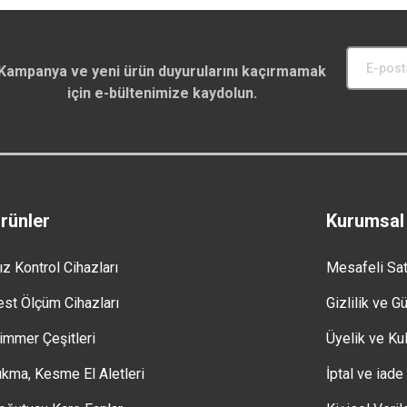
Kampanya ve yeni ürün duyurularını kaçırmamak
için e-bültenimize kaydolun.
rünler
Kurumsal
ız Kontrol Cihazları
Mesafeli Sa
est Ölçüm Cihazları
Gizlilik ve G
immer Çeşitleri
Üyelik ve Kul
ıkma, Kesme El Aletleri
İptal ve iade