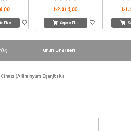
6,00
₺2.016,00
₺1.
te Ekle
Sepete Ekle
S
r
(0)
Ürün Önerileri
 Cihazı (Alüminyum Eşanjörlü)
!