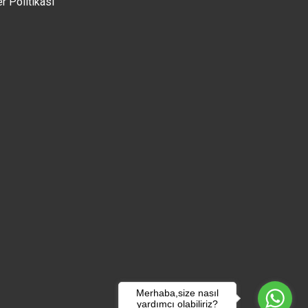
er Politikası
Merhaba,size nasıl
yardımcı olabiliriz?