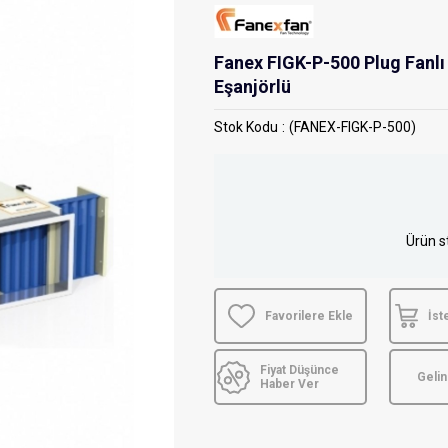
Fanex FIGK-P-500 Plug Fanlı
Eşanjörlü
Stok Kodu
(FANEX-FIGK-P-500)
Ürün s
Favorilere Ekle
İst
Fiyat Düşünce
Geli
Haber Ver