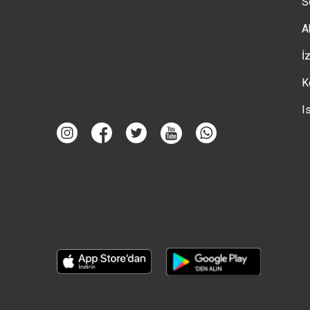
S
A
İ
K
I