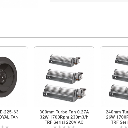
E-225-63
300mm Turbo Fan 0.27A
240mm Turbo 
DYAL FAN
32W 1700Rpm 230m3/h
26W 1700
TRF Serisi 220V AC
TRF Ser
★
★
★
★
★
★
★
★
★