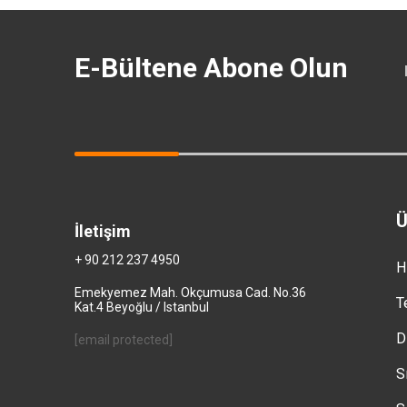
E-Bültene Abone Olun
Ü
İletişim
+ 90 212 237 4950
H
Emekyemez Mah. Okçumusa Cad. No.36
T
Kat.4 Beyoğlu / Istanbul
D
[email protected]
S