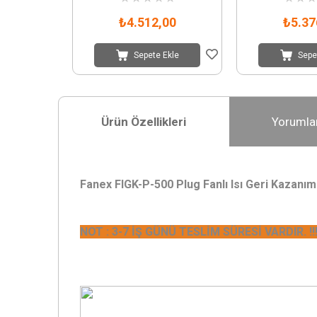
₺4.512,00
₺5.37
Sepete Ekle
Sepe
Ürün Özellikleri
Yorumla
Fanex FIGK-P-500 Plug Fanlı Isı Geri Kazanım
NOT : 3-7 İŞ GÜNÜ TESLİM SÜRESİ VARDIR. !!