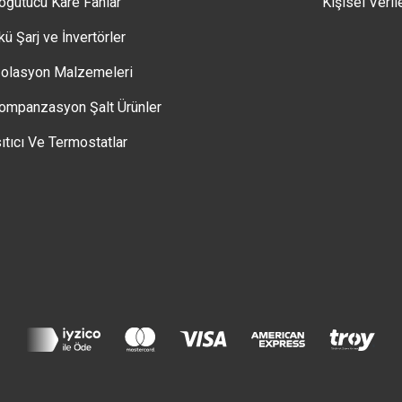
oğutucu Kare Fanlar
Kişisel Veril
kü Şarj ve İnvertörler
zolasyon Malzemeleri
ompanzasyon Şalt Ürünler
sıtıcı Ve Termostatlar