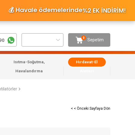
💰 Havale ödemelerinde
%2 EK İNDİRİM
!
0
Sepetim
90
Isıtma-Soğutma,
Hırdavat-El
Havalandırma
Aletleri
tilatörler
< < Önceki Sayfaya Dön