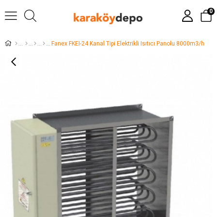
0
Fanex FKEI-24 Kanal Tipi Elektrikli Isıtıcı Panolu 8000m3/h