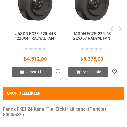
JASON FC2E-220-44B
JASON FC2E-225-63
220X44 RADYAL FAN
225X63 RADYAL FAN
3
★
★
★
★
★
★
★
★
★
★
₺4.512,00
₺5.376,00
Sepete Ekle
Sepete Ekle
ÜRÜN ÖZELLIKLERI
Fanex FKEI-24 Kanal Tipi Elektrikli Isıtıcı (Panolu)
8000m3/h