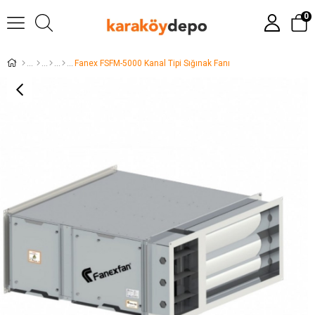
0
Fanex FSFM-5000 Kanal Tipi Sığınak Fanı