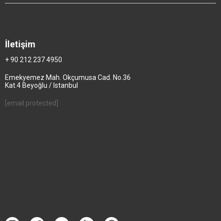
İletişim
+ 90 212 237 4950
Emekyemez Mah. Okçumusa Cad. No.36
Kat.4 Beyoğlu / Istanbul
[email protected]