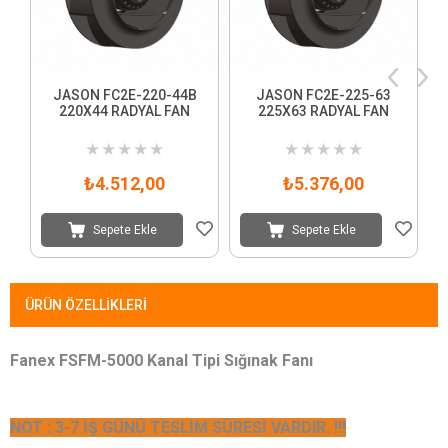
JASON FC2E-220-44B
JASON FC2E-225-63
220X44 RADYAL FAN
225X63 RADYAL FAN
3
★
★
★
★
★
★
★
★
★
★
₺4.512,00
₺5.376,00
Sepete Ekle
Sepete Ekle
ÜRÜN ÖZELLIKLERI
Fanex FSFM-5000 Kanal Tipi Sığınak Fanı
NOT : 3-7 İŞ GÜNÜ TESLİM SÜRESİ VARDIR. !!!