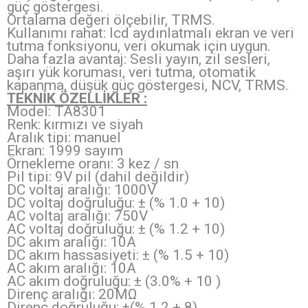
güç göstergesi.
Ortalama değeri ölçebilir, TRMS.
Kullanımı rahat: lcd aydınlatmalı ekran ve veri
tutma fonksiyonu, veri okumak için uygun.
Daha fazla avantaj: Sesli yayın, zil sesleri,
aşırı yük koruması, veri tutma, otomatik
kapanma, düşük güç göstergesi, NCV, TRMS.
TEKNİK ÖZELLİKLER :
Model: TA8301
Renk: kırmızı ve siyah
Aralık tipi: manuel
Ekran: 1999 sayım
Örnekleme oranı: 3 kez / sn
Pil tipi: 9V pil (dahil değildir)
DC voltaj aralığı: 1000V
DC voltaj doğruluğu: ± (% 1.0 + 10)
AC voltaj aralığı: 750V
AC voltaj doğruluğu: ± (% 1.2 + 10)
DC akım aralığı: 10A
DC akım hassasiyeti: ± (% 1.5 + 10)
AC akım aralığı: 10A
AC akım doğruluğu: ± (3.0% + 10 )
Direnç aralığı: 20MΩ
Direnç doğruluğu: ±(% 1.2 + 8)