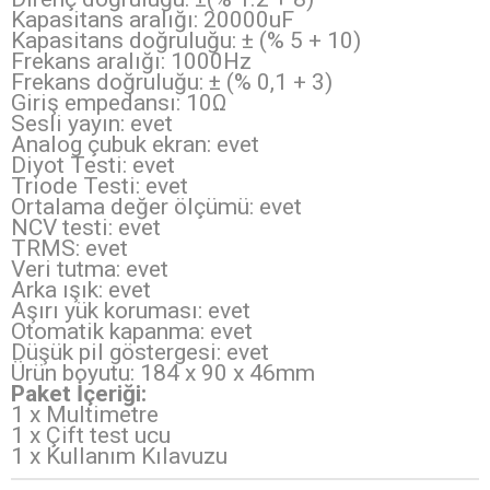
Kapasitans aralığı: 20000uF
Kapasitans doğruluğu: ± (% 5 + 10)
Frekans aralığı: 1000Hz
Frekans doğruluğu: ± (% 0,1 + 3)
Giriş empedansı: 10Ω
Sesli yayın: evet
Analog çubuk ekran: evet
Diyot Testi: evet
Triode Testi: evet
Ortalama değer ölçümü: evet
NCV testi: evet
TRMS: evet
Veri tutma: evet
Arka ışık: evet
Aşırı yük koruması: evet
Otomatik kapanma: evet
Düşük pil göstergesi: evet
Ürün boyutu: 184 x 90 x 46mm
Paket İçeriği:
1 x Multimetre
1 x Çift test ucu
1 x Kullanım Kılavuzu