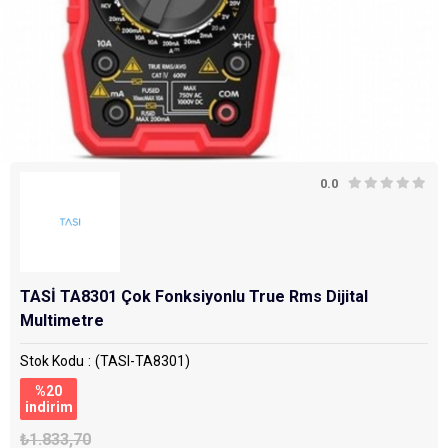
0.0
TASİ TA8301 Çok Fonksiyonlu True Rms Dijital
Multimetre
Stok Kodu
(TASI-TA8301)
%
20
i̇ndirim
₺1.833,70