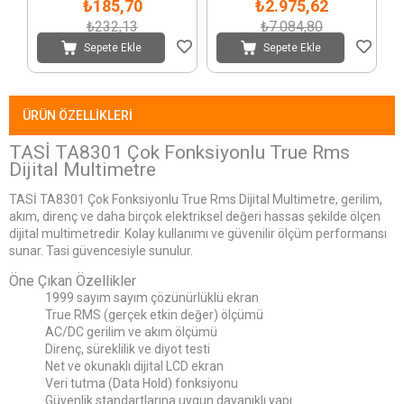
₺185,70
₺2.975,62
₺232,13
₺7.084,80
Sepete Ekle
Sepete Ekle
ÜRÜN ÖZELLIKLERI
TASİ TA8301 Çok Fonksiyonlu True Rms
Dijital Multimetre
TASİ TA8301 Çok Fonksiyonlu True Rms Dijital Multimetre, gerilim,
akım, direnç ve daha birçok elektriksel değeri hassas şekilde ölçen
dijital multimetredir. Kolay kullanımı ve güvenilir ölçüm performansı
sunar. Tasi güvencesiyle sunulur.
Öne Çıkan Özellikler
1999 sayım sayım çözünürlüklü ekran
True RMS (gerçek etkin değer) ölçümü
AC/DC gerilim ve akım ölçümü
Direnç, süreklilik ve diyot testi
Net ve okunaklı dijital LCD ekran
Veri tutma (Data Hold) fonksiyonu
Güvenlik standartlarına uygun dayanıklı yapı