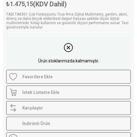
₺1.475,15
(KDV Dahil)
TASİ TA8301 Çok Fonksiyonlu True Rms Dijital Multimetre, gerilim, akım,
direnç ve daha birçok elektriksel değeri hassas şekilde ölçen dijital
multimetredir. Kolay kullanımı ve güvenilir ölçüm performansı sunar. Tasi
güvencesiyle sunulur.
Ürün stoklarımızda kalmamıştır.
Favorilere Ekle
İstek Listeme Ekle
Karşılaştır
İndirimli Ürün