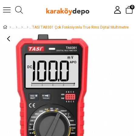
0
TASİ TA8301 Çok Fonksiyonlu True Rms Dijital Multimetre