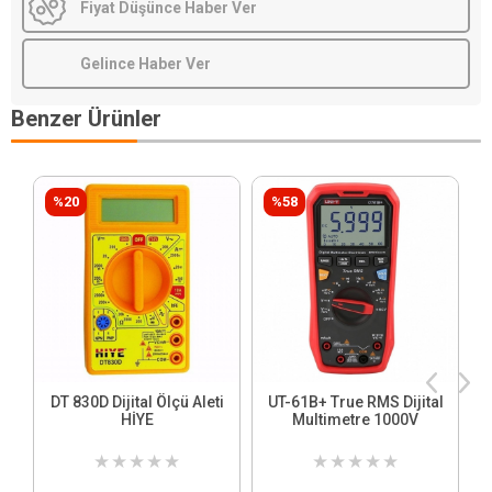
Fiyat Düşünce Haber Ver
Gelince Haber Ver
Benzer Ürünler
%20
%58
DT 830D Dijital Ölçü Aleti
UT-61B+ True RMS Dijital
HİYE
Multimetre 1000V
★
★
★
★
★
★
★
★
★
★