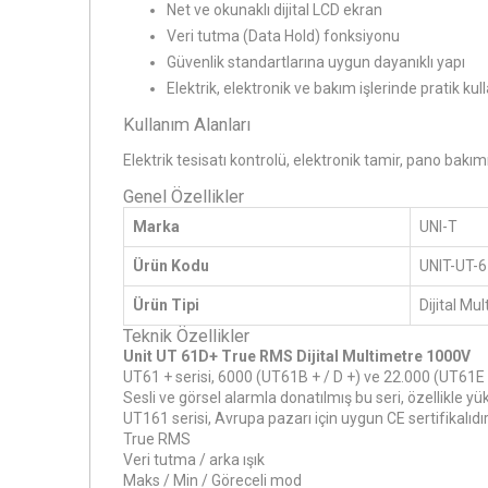
Net ve okunaklı dijital LCD ekran
Veri tutma (Data Hold) fonksiyonu
Güvenlik standartlarına uygun dayanıklı yapı
Elektrik, elektronik ve bakım işlerinde pratik ku
Kullanım Alanları
Elektrik tesisatı kontrolü, elektronik tamir, pano bakı
Genel Özellikler
Marka
UNI-T
Ürün Kodu
UNIT-UT-
Ürün Tipi
Dijital Mu
Teknik Özellikler
Unit UT 61D+ True RMS Dijital Multimetre 1000V
UT61 + serisi, 6000 (UT61B + / D +) ve 22.000 (UT61E 
Sesli ve görsel alarmla donatılmış bu seri, özellikle yük
UT161 serisi, Avrupa pazarı için uygun CE sertifikalıdır
True RMS
Veri tutma / arka ışık
Maks / Min / Göreceli mod