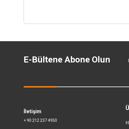
E-Bültene Abone Olun
Ü
İletişim
+ 90 212 237 4950
H