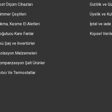
est Ölçüm Cihazları
Gizlilik ve G
immer Çeşitleri
Üyelik ve Kul
ıkma, Kesme El Aletleri
İptal ve iade
oğutucu Kare Fanlar
Kişisel Veril
kü Şarj ve İnvertörler
zolasyon Malzemeleri
ompanzasyon Şalt Ürünler
sıtıcı Ve Termostatlar