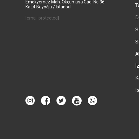
Emekyemez Mah. Okçumusa Cad. No.36
T
Kat.4 Beyoğlu / Istanbul
D
[email protected]
S
S
A
İ
K
I