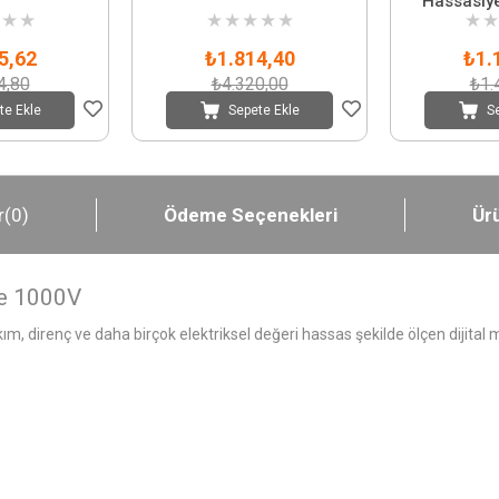
Hassasiye
★
★
★
★
★
★
★
★
★
Tru
5,62
₺1.814,40
₺1.
4,80
₺4.320,00
₺1.
te Ekle
Sepete Ekle
S
r
(0)
Ödeme Seçenekleri
Ürü
re 1000V
m, direnç ve daha birçok elektriksel değeri hassas şekilde ölçen dijital m