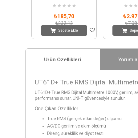
★
★
★
★
★
★
★
★
₺185,70
₺2.97
₺232,13
₺7.08
Sepete Ekle
Sepe
Ürün Özellikleri
Yorumla
UT61D+ True RMS Dijital Multimet
UT61D+ True RMS Dijital Multimetre 1000V, gerilim, akı
performansı sunar. UNI-T güvencesiyle sunulur.
Öne Çıkan Özellikler
True RMS (gerçek etkin değer) ölçümü
AC/DC gerilim ve akım ölçümü
Direnç, süreklilik ve diyot testi