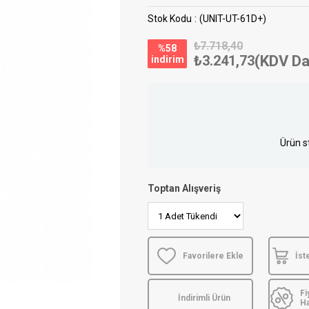
Stok Kodu
(UNIT-UT-61D+)
₺7.718,40
%
58
₺3.241,73
(KDV Da
i̇ndirim
Ürün s
Toptan Alışveriş
Favorilere Ekle
İst
Fi
İndirimli Ürün
H