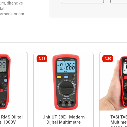
ım, direnç ve
tal
formansı sunar.
%58
%20
RMS Dijital
Unit UT 39E+ Modern
TASİ TA8
e 1000V
Dijital Multimetre
Multime