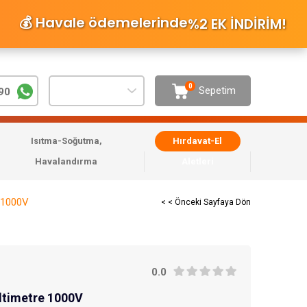
💰 Havale ödemelerinde
%2 EK İNDİRİM
!
0
Sepetim
90
Isıtma-Soğutma,
Hırdavat-El
Havalandırma
Aletleri
e 1000V
< < Önceki Sayfaya Dön
0.0
ltimetre 1000V