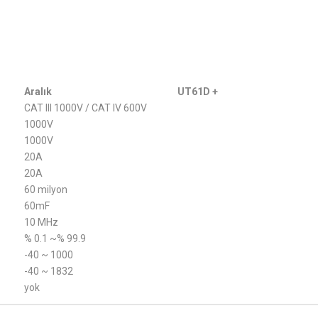
Aralık
UT61D +
CAT III 1000V / CAT IV 600V
1000V
1000V
20A
20A
60 milyon
60mF
10 MHz
% 0.1 ~% 99.9
-40 ~ 1000
-40 ~ 1832
yok