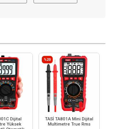
%20
01C Dijital
TASİ TA801A Mini Dijital
tre Yüksek
Multimetre True Rms