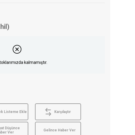
hil)
toklarımızda kalmamıştır.
ek Listeme Ekle
Karşılaştır
yat Düşünce
Gelince Haber Ver
aber Ver