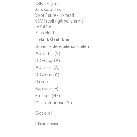
USB iletişimi
Giriş koruması
Diyot / süreklilik testi
NCV (sesli / görsel alarm)
LoZ ACV
Peak Hold
Teknik Özellikler
Güvenlik derecelendirmeleri
AC voltajı (V)
DC voltajı (V)
AC akımı (A)
DC akımı (A)
Direnç
Kapasite (F)
Frekans (Hz)
Görev döngüsü (%)
Sıcaklık (
Ekran sayısı