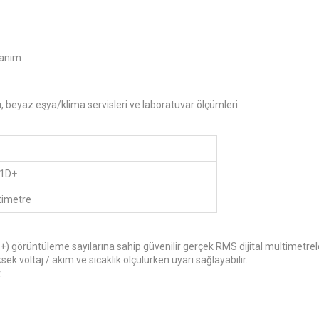
llanım
mı, beyaz eşya/klima servisleri ve laboratuvar ölçümleri.
61D+
ltimetre
+) görüntüleme sayılarına sahip güvenilir gerçek RMS dijital multimetrel
sek voltaj / akım ve sıcaklık ölçülürken uyarı sağlayabilir.
.