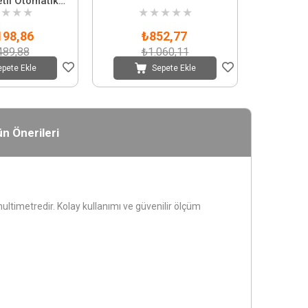
tli Otomatik
★
★
★
★
★
★
★
★
e RMS
198,86
₺852,77
489,88
₺1.060,11
epete Ekle
Sepete Ekle
n Önerileri
ultimetredir. Kolay kullanımı ve güvenilir ölçüm