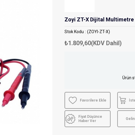
Zoyi ZT-X Dijital Multimetre
Stok Kodu
(ZOYI-ZT-X)
₺1.809,60
(KDV Dahil)
Ürün s
Favorilere Ekle
İst
Fiyat Düşünce
Geli
Haber Ver