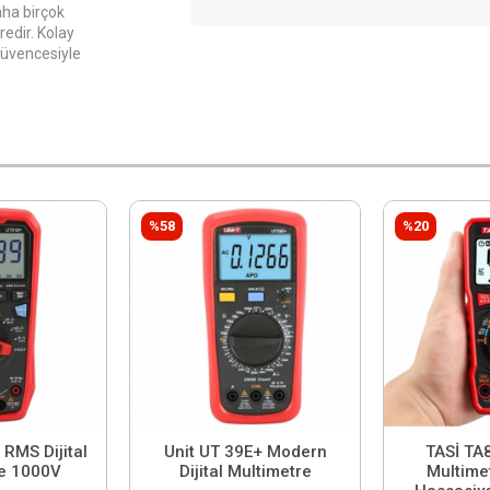
aha birçok
redir. Kolay
güvencesiyle
%58
%20
RMS Dijital
Unit UT 39E+ Modern
TASİ TA8
e 1000V
Dijital Multimetre
Multime