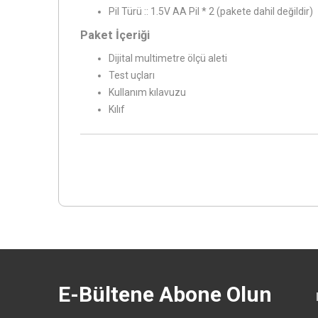
Pil Türü :: 1.5V AA Pil * 2 (pakete dahil değildir)
Paket İçeriği
Dijital multimetre ölçü aleti
Test uçları
Kullanım kılavuzu
Kılıf
E-Bültene Abone Olun