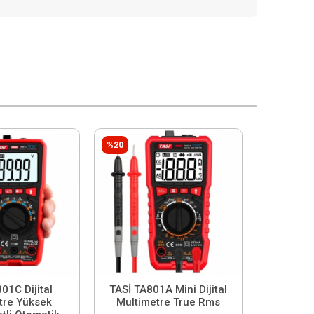
%20
01C Dijital
TASİ TA801A Mini Dijital
tre Yüksek
Multimetre True Rms