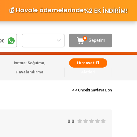
💰 Havale ödemelerinde
%2 EK İNDİRİM
!
0
Sepetim
90
Isıtma-Soğutma,
Hırdavat-El
Havalandırma
Aletleri
< < Önceki Sayfaya Dön
0.0