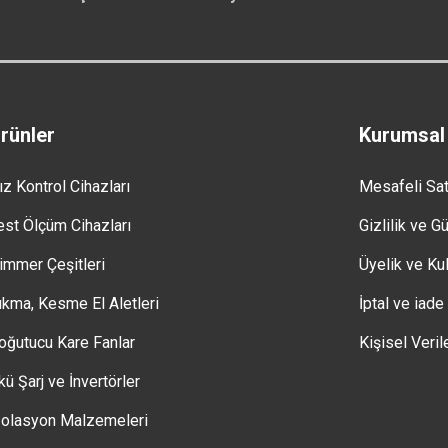
rünler
Kurumsal
ız Kontrol Cihazları
Mesafeli Sa
est Ölçüm Cihazları
Gizlilik ve G
immer Çeşitleri
Üyelik ve Kul
ıkma, Kesme El Aletleri
İptal ve iade
oğutucu Kare Fanlar
Kişisel Veril
kü Şarj ve İnvertörler
zolasyon Malzemeleri