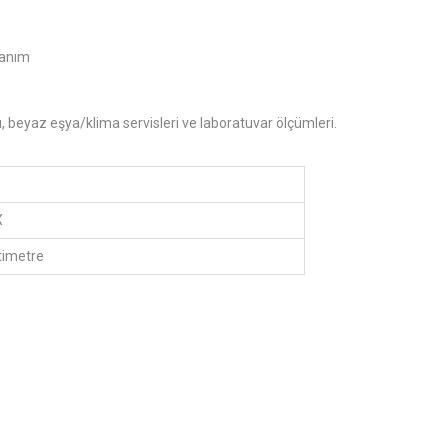
llanım
mı, beyaz eşya/klima servisleri ve laboratuvar ölçümleri.
X
ltimetre