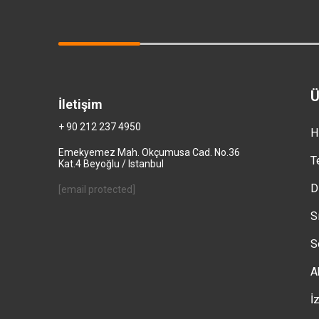
Ü
İletişim
+ 90 212 237 4950
H
Emekyemez Mah. Okçumusa Cad. No.36
T
Kat.4 Beyoğlu / Istanbul
D
[email protected]
S
S
A
İ