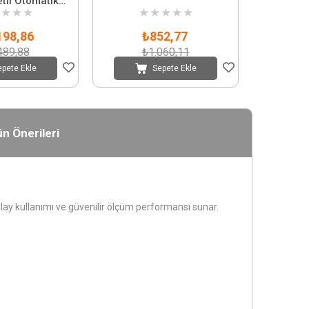
tli Otomatik
★
★
★
★
★
★
★
★
e RMS
198,86
₺852,77
489,88
₺1.060,11
epete Ekle
Sepete Ekle
n Önerileri
Kolay kullanımı ve güvenilir ölçüm performansı sunar.