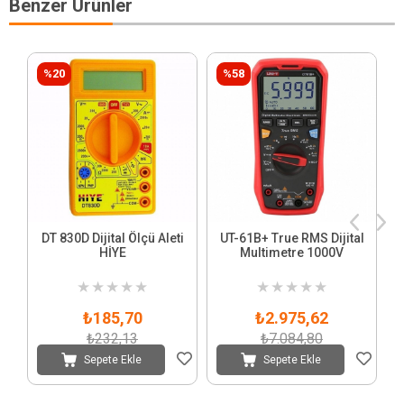
Benzer Ürünler
%20
%58
DT 830D Dijital Ölçü Aleti
UT-61B+ True RMS Dijital
HİYE
Multimetre 1000V
★
★
★
★
★
★
★
★
★
★
₺185,70
₺2.975,62
₺232,13
₺7.084,80
Sepete Ekle
Sepete Ekle