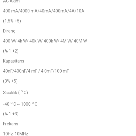
AC Akım
400 mA/4000 mA/40mA/400mA/4A/10A
(1.5% +5)
Direnç
400 W/ 4k W/ 40k W/ 400k W/ 4M W/ 40M W
(% 1 +2)
Kapasitans
40nF/400nF/4 mF / 4 0mF/100 mF
(3% +5)
o
Sıcaklık (
C)
o
o
-40
C ~ 1000
C
(% 1 +3)
Frekans
10Hz-10MHz