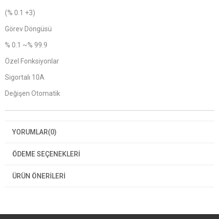
(% 0.1 +3)
Görev Döngüsü
% 0.1 ~% 99.9
Özel Fonksiyonlar
Sigortalı 10A
Değişen Otomatik
YORUMLAR
(0)
ÖDEME SEÇENEKLERI
ÜRÜN ÖNERILERI