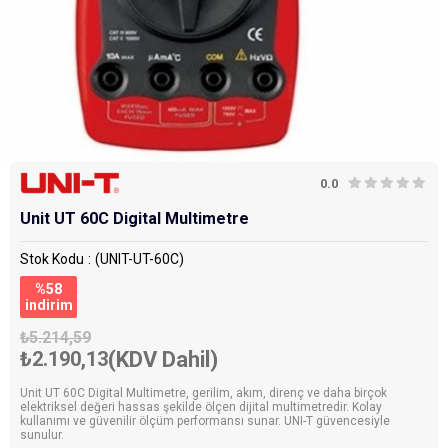
0.0
Unit UT 60C Digital Multimetre
Stok Kodu
(UNIT-UT-60C)
%
58
i̇ndirim
₺5.214,59
₺2.190,13
(KDV Dahil)
Unit UT 60C Digital Multimetre, gerilim, akım, direnç ve daha birçok
elektriksel değeri hassas şekilde ölçen dijital multimetredir. Kolay
kullanımı ve güvenilir ölçüm performansı sunar. UNI-T güvencesiyle
sunulur.